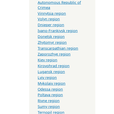
Autonomous Republic of
Crimea
Vinnytsia region
Volyn region
Dnieper region
Ivano-Frankivsk region
Donetsk region
Zhytomyr region
Transcarpathian region
Zaporozhye region
Kiev region
Kirovohrad region
Lugansk region
Lviv region
Mykolaiv region
Odessa region
Poltava region
Rivne region
Sumy region
Ternopil region