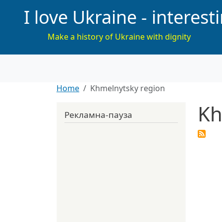
I love Ukraine - interest
Make a history of Ukraine with dignity
Home
Khmelnytsky region
Kh
Рекламна-пауза