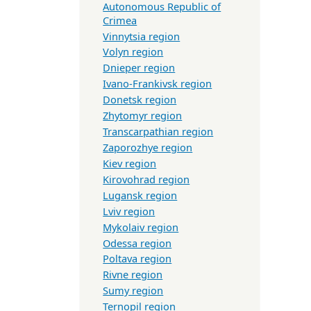
Autonomous Republic of
Crimea
Vinnytsia region
Volyn region
Dnieper region
Ivano-Frankivsk region
Donetsk region
Zhytomyr region
Transcarpathian region
Zaporozhye region
Kiev region
Kirovohrad region
Lugansk region
Lviv region
Mykolaiv region
Odessa region
Poltava region
Rivne region
Sumy region
Ternopil region