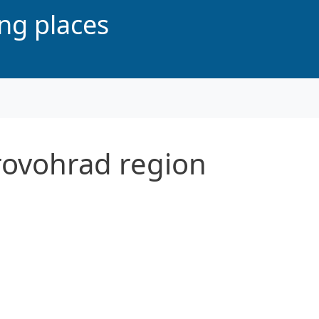
ing places
rovohrad region