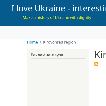
I love Ukraine - interest
Make a history of Ukraine with dignity
Home
Kirovohrad region
Ki
Рекламна-пауза