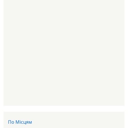
Доп меню
По Місцям