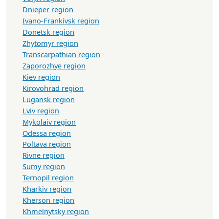
Dnieper region
Ivano-Frankivsk region
Donetsk region
Zhytomyr region
Transcarpathian region
Zaporozhye region
Kiev region
Kirovohrad region
Lugansk region
Lviv region
Mykolaiv region
Odessa region
Poltava region
Rivne region
Sumy region
Ternopil region
Kharkiv region
Kherson region
Khmelnytsky region