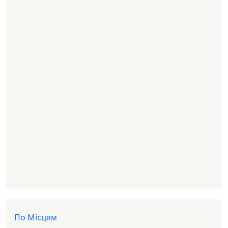
Доп меню
По Місцям