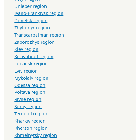
Dnieper region
Ivano-Frankivsk region
Donetsk region
Zhytomyr region
Transcarpathian region
Zaporozhye region
Kiev region
Kirovohrad region
Lugansk region
Lviv region
Mykolaiv region
Odessa region
Poltava region
Rivne region
Sumy region
Ternopil region
Kharkiv region
Kherson region
Khmelnytsky region