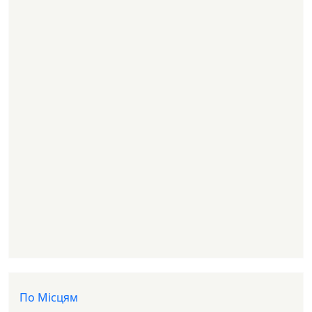
Доп меню
По Місцям