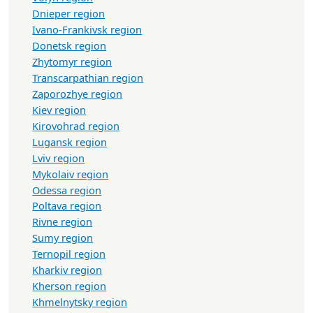
Dnieper region
Ivano-Frankivsk region
Donetsk region
Zhytomyr region
Transcarpathian region
Zaporozhye region
Kiev region
Kirovohrad region
Lugansk region
Lviv region
Mykolaiv region
Odessa region
Poltava region
Rivne region
Sumy region
Ternopil region
Kharkiv region
Kherson region
Khmelnytsky region