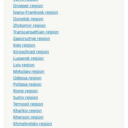
Dnieper region
Ivano-Frankivsk region
Donetsk region
Zhytomyr region
Transcarpathian region
Zaporozhye region
Kiev region
Kirovohrad region
Lugansk region
Lviv region
Mykolaiv region
Odessa region
Poltava region
Rivne region
Sumy region
Ternopil region
Kharkiv region
Kherson region
Khmelnytsky region