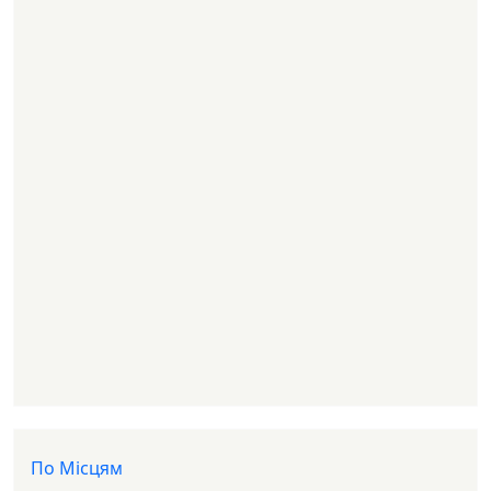
Доп меню
По Місцям