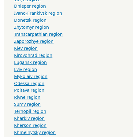
Dnieper region
Ivano-Frankivsk region
Donetsk region
Zhytomyr region
Transcarpathian region
Zaporozhye region
Kiev region
Kirovohrad region
Lugansk region
Lviv region
Mykolaiv region
Odessa region
Poltava region
Rivne region
Sumy region
Ternopil region
Kharkiv region
Kherson region
Khmelnytsky region