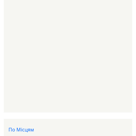
Доп меню
По Місцям