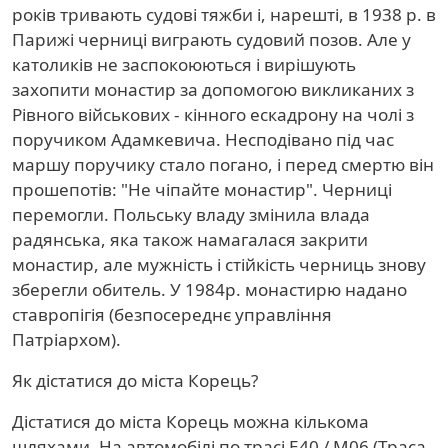
років тривають судові тяжби і, нарешті, в 1938 р. в
Парижі черниці виграють судовий позов. Але у
католиків не заспокоюються і вирішують
захопити монастир за допомогою викликаних з
Рівного військових - кінного ескадрону на чолі з
поручиком Адамкевича. Несподівано під час
маршу поручику стало погано, і перед смертю він
прошепотів: "Не чіпайте монастир". Черниці
перемогли. Польську владу змінила влада
радянська, яка також намагалася закрити
монастир, але мужність і стійкість черниць знову
зберегли обитель. У 1984р. монастирю надано
ставропігія (безпосереднє управління
Патріархом).
Як дістатися до міста Корець?
Дістатися до міста Корець можна кількома
шляхами. На автомобілі по трасі Е40 / М06 (Траса