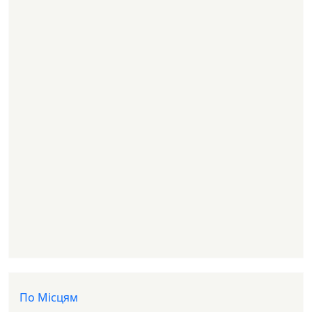
Доп меню
По Місцям