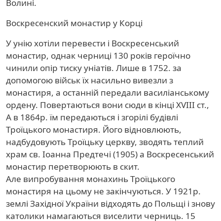
Волині.
Воскресенский монастир у Корці
У унію хотіли перевести і Воскресенський
монастир, однак черниці 130 років героїчно
чинили опір тиску уніатів. Лише в 1752. за
допомогою військ їх насильно вивезли з
монастиря, а останній передали василіанському
ордену. Повертаються вони сюди в кінці XVIII ст.,
А в 1864р. їм передаються і згорілі будівлі
Троїцького монастиря. Його відновлюють,
надбудовують Троїцьку церкву, зводять теплий
храм св. Іоанна Предтечі (1905) а Воскресенський
монастир перетворюють в скит.
Але випробування монахинь Троїцького
монастиря на цьому не закінчуються. У 1921р.
землі Західної України відходять до Польщі і знову
католики намагаються виселити черниць. 15