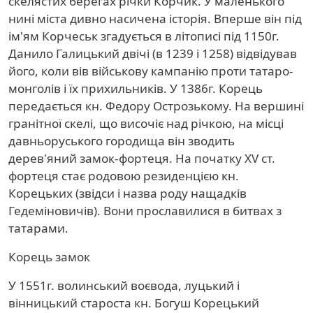
скелястих берегах річки Корчик. У маленького
нині міста дивно насичена історія. Вперше він під
ім'ям Корчеськ згадується в літописі під 1150г.
Данило Галицький двічі (в 1239 і 1258) відвідував
його, коли вів військову кампанію проти татаро-
монголів і їх прихильників. У 1386г. Корець
передається кн. Федору Острозькому. На вершині
гранітної скелі, що височіє над річкою, на місці
давньоруського городища він зводить
дерев'яний замок-фортеця. На початку XV ст.
фортеця стає родовою резиденцією кн.
Корецьких (звідси і назва роду нащадків
Гедеміновичів). Вони прославилися в битвах з
татарами.
Корець замок
У 1551г. волинський воєвода, луцький і
вінницький староста кн. Богуш Корецький