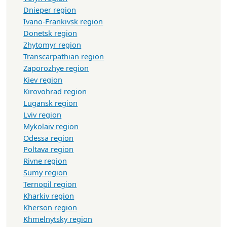
Dnieper region
Ivano-Frankivsk region
Donetsk region
Zhytomyr region
Transcarpathian region
Zaporozhye region
Kiev region
Kirovohrad region
Lugansk region
Lviv region
Mykolaiv region
Odessa region
Poltava region
Rivne region
Sumy region
Ternopil region
Kharkiv region
Kherson region
Khmelnytsky region