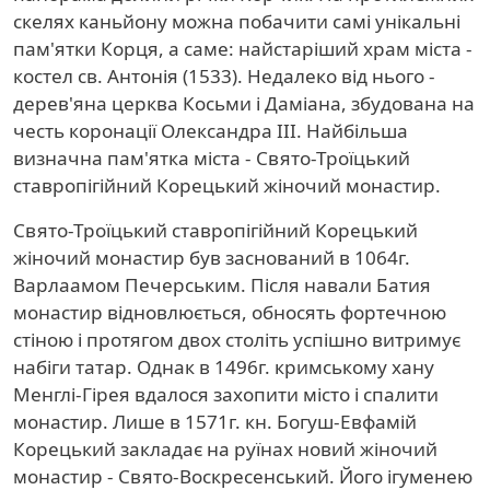
скелях каньйону можна побачити самі унікальні
пам'ятки Корця, а саме: найстаріший храм міста -
костел св. Антонія (1533). Недалеко від нього -
дерев'яна церква Косьми і Даміана, збудована на
честь коронації Олександра III. Найбільша
визначна пам'ятка міста - Свято-Троїцький
ставропігійний Корецький жіночий монастир.
Свято-Троїцький ставропігійний Корецький
жіночий монастир був заснований в 1064г.
Варлаамом Печерським. Після навали Батия
монастир відновлюється, обносять фортечною
стіною і протягом двох століть успішно витримує
набіги татар. Однак в 1496г. кримському хану
Менглі-Гірея вдалося захопити місто і спалити
монастир. Лише в 1571г. кн. Богуш-Евфамій
Корецький закладає на руїнах новий жіночий
монастир - Свято-Воскресенський. Його ігуменею