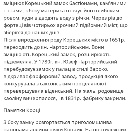
зміцнює Корецький замок бастіонами, кам'яними
стінами, з боку материка оточує його глибоким
ровом, куди відводять воду з річки. Через рів до
фортеці вів чотирьох арочний підйомний міст, що
зберігся до наших днів.
Після виродження роду Корецьких місто в 1651р.
переходить до кн. Чарторийським. Вони
зміцнюють Корецький замок, розширюють
підземелля. У 1780г. кн. Юзеф Чарторийський
перебудовує замок у палац в стилі бароко,
відкриває фарфоровий завод, продукція якого
конкурувала з саксонським порцеляною і
перевершувала віденський. На жаль, родовище
каоліну вичерпалося, і в 1831р. фабрику закрили.
Памятки Корці
З боку замку розгортається приголомшлива
панорама долини річки Корчик. На протилежних