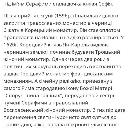
під ім'ям Серафими стала дочка князя Софія.
Після прийняття унії (1596р.) І насильницького
закриття православних монастирів черниці
біжать в Корецький монастир. Він стає оплотом
православ'я на Волині і швидко розширюється. У
1620г. Корецький князь Ян-Кароль виділяє
черницям землю і починає будувати Троїцький
жіночий монастир. Однак через два роки з
політичних міркувань переходить в католицтво і
віддає Троїцький монастир францисканским
монахиням. А сімейну реліквію, привезену з
самого Рима стародавню ікону Божої Матері
"Споруч- ница грішних", передає своїй сестрі -
ігумені Серафими в православний
Воскресенський жіночий монастир. З тих пір дата
перенесення святині урочисто святкується до
наших днів, а ікона стала покровителькою всієї