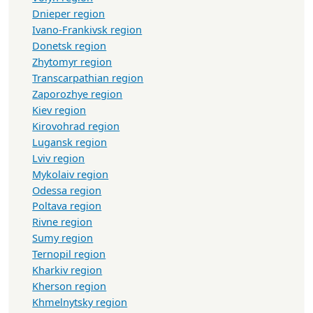
Dnieper region
Ivano-Frankivsk region
Donetsk region
Zhytomyr region
Transcarpathian region
Zaporozhye region
Kiev region
Kirovohrad region
Lugansk region
Lviv region
Mykolaiv region
Odessa region
Poltava region
Rivne region
Sumy region
Ternopil region
Kharkiv region
Kherson region
Khmelnytsky region