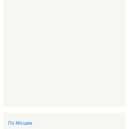
Доп меню
По Місцям