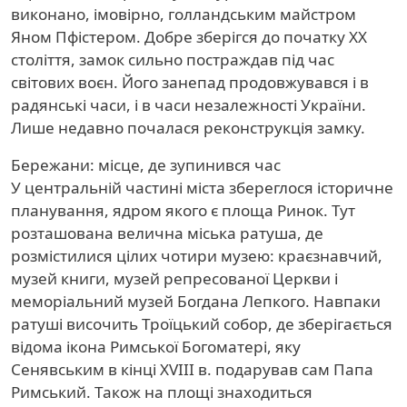
виконано, імовірно, голландським майстром
Яном Пфістером. Добре зберігся до початку XX
століття, замок сильно постраждав під час
світових воєн. Його занепад продовжувався і в
радянські часи, і в часи незалежності України.
Лише недавно почалася реконструкція замку.
Бережани: місце, де зупинився час
У центральній частині міста збереглося історичне
планування, ядром якого є площа Ринок. Тут
розташована велична міська ратуша, де
розмістилися цілих чотири музею: краєзнавчий,
музей книги, музей репресованої Церкви і
меморіальний музей Богдана Лепкого. Навпаки
ратуші височить Троїцький собор, де зберігається
відома ікона Римської Богоматері, яку
Сенявським в кінці XVIII в. подарував сам Папа
Римський. Також на площі знаходиться