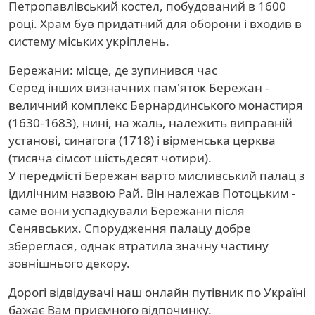
Петропавлівський костел, побудований в 1600
році. Храм був придатний для оборони і входив в
систему міських укріплень.
Бережани: місце, де зупинився час
Серед інших визначних пам'яток Бережан -
величний комплекс Бернардинського монастиря
(1630-1683), нині, на жаль, належить виправній
установі, синагога (1718) і вірменська церква
(тисяча сімсот шістьдесят чотири).
У передмісті Бережан варто мисливський палац з
ідилічним назвою Рай. Він належав Потоцьким -
саме вони успадкували Бережани після
Сенявських. Спорудження палацу добре
збереглася, однак втратила значну частину
зовнішнього декору.
Дорогі відвідувачі наш онлайн путівник по Україні
бажає Вам приємного відпочинку.