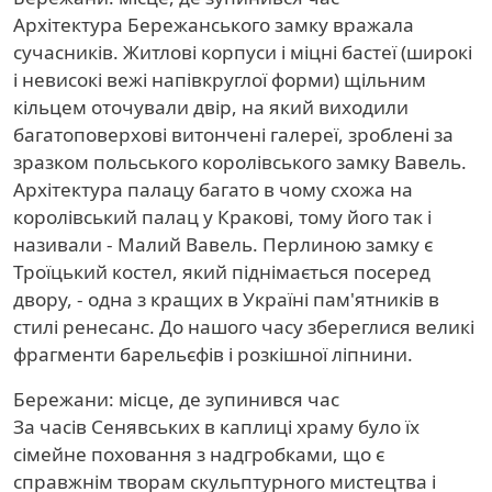
Архітектура Бережанського замку вражала
сучасників. Житлові корпуси і міцні бастеї (широкі
і невисокі вежі напівкруглої форми) щільним
кільцем оточували двір, на який виходили
багатоповерхові витончені галереї, зроблені за
зразком польського королівського замку Вавель.
Архітектура палацу багато в чому схожа на
королівський палац у Кракові, тому його так і
називали - Малий Вавель. Перлиною замку є
Троїцький костел, який піднімається посеред
двору, - одна з кращих в Україні пам'ятників в
стилі ренесанс. До нашого часу збереглися великі
фрагменти барельєфів і розкішної ліпнини.
Бережани: місце, де зупинився час
За часів Сенявських в каплиці храму було їх
сімейне поховання з надгробками, що є
справжнім творам скульптурного мистецтва і