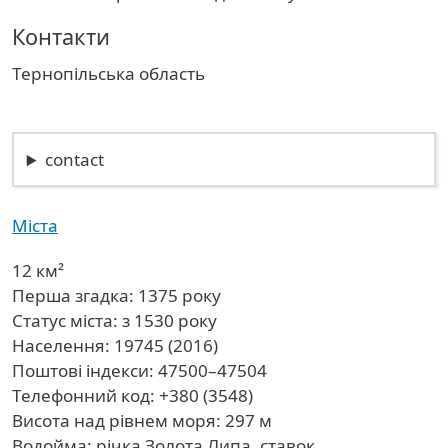
Контакти
Область
Тернопільська область
contact
Міста
12 км²
Перша згадка: 1375 року
Статус міста: з 1530 року
Населення: 19745 (2016)
Поштові індекси: 47500–47504
Телефонний код: +380 (3548)
Висота над рівнем моря: 297 м
Водойма: річка Золота Липа, ставок