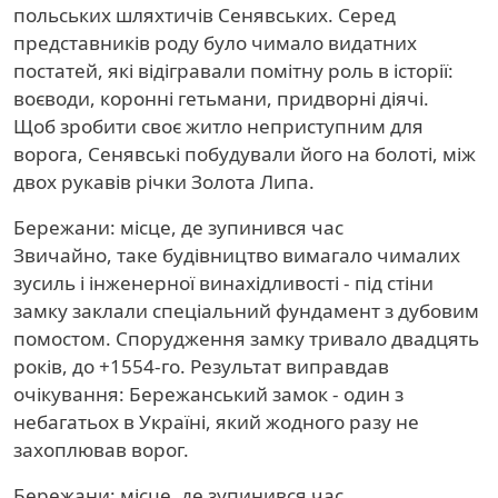
польських шляхтичів Сенявських. Серед
представників роду було чимало видатних
постатей, які відігравали помітну роль в історії:
воєводи, коронні гетьмани, придворні діячі.
Щоб зробити своє житло неприступним для
ворога, Сенявські побудували його на болоті, між
двох рукавів річки Золота Липа.
Бережани: місце, де зупинився час
Звичайно, таке будівництво вимагало чималих
зусиль і інженерної винахідливості - під стіни
замку заклали спеціальний фундамент з дубовим
помостом. Спорудження замку тривало двадцять
років, до +1554-го. Результат виправдав
очікування: Бережанський замок - один з
небагатьох в Україні, який жодного разу не
захоплював ворог.
Бережани: місце, де зупинився час