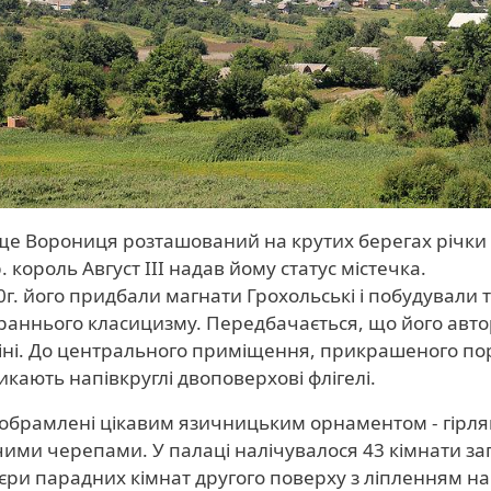
е Ворониця розташований на крутих берегах річки Ви
. король Август ІІІ надав йому статус містечка.
0г. його придбали магнати Грохольські і побудували
 раннього класицизму. Передбачається, що його авто
ні. До центрального приміщення, прикрашеного по
кають напівкруглі двоповерхові флігелі.
обрамлені цікавим язичницьким орнаментом - гірлянд
ими черепами. У палаці налічувалося 43 кімнати з
'єри парадних кімнат другого поверху з ліпленням на