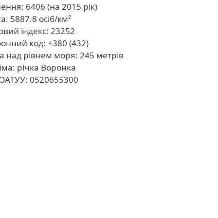
ення: 6406 (на 2015 рік)
а: 5887.8 осіб/км²
вий індекс: 23252
онний код: +380 (432)
а над рівнем моря: 245 метрів
ма: річка Воронка
ОАТУУ: 0520655300