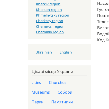
Насел
Kharkiv region
Густот
Kherson region
Khmelnytsky region
Пошто
Cherkasy region
Телеф
Chernivtsi region
Висот
Chernihiv region
Водой
Код К
Ukrainian
English
Цікаві місця України
cities
Churches
Museums
Собори
Парки
Памятники