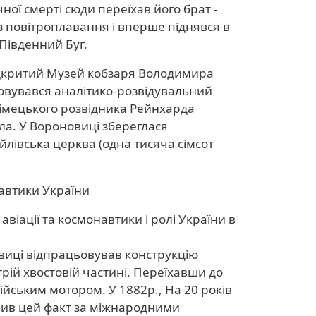
ної смерті сюди переїхав його брат -
з повітроплавання і вперше піднявся в
 Південний Буг.
 відкритий Музей кобзаря Володимира
шовувався аналітико-розвідувальний
німецького розвідника Рейнхарда
ла. У Вороновиці збереглася
лівська церква (одна тисяча сімсот
навтики України
авіації та космонавтики і ролі України в
виці відпрацьовував конструкцію
трій хвостовій частині. Переїхавши до
лійським мотором. У 1882р., На 20 років
рмив цей факт за міжнародними