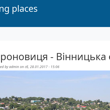
ing places
роновиця - Вінницька 
ted by
admin
on
сб, 28.01.2017 - 15:06