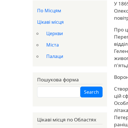
У 186
Доп меню
По Місцям
Олекс
повіт
Цікаві місця
Про ц
Церкви
Переп
відді
Міста
Гелен
Палаци
живоп
п'ять
Ворон
Пошукова форма
Створ
Search
Search
цій сф
Особл
літак
Петер
Цікаві місця по Областях
раніш