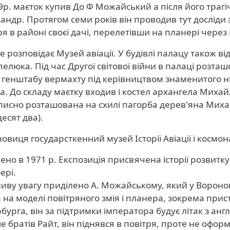
9р. маєток купив До Ф Можайський а після його трагіч
андр. Протягом семи років він проводив тут досліди 
ря в районі своєї дачі, перелетівши на планері через
е розповідає Музей авіації. У будівлі палацу також
елюка. Під час Другої світової війни в палаці розта
л генштабу вермахту під керівництвом знаменитого 
а. До складу маєтку входив і костел архангела Михай
исно розташована на схилі пагорба дерев'яна Михай
десят два).
овиця государсткенний музей Історії Авіації і космо
ено в 1971 р. Експозиція присвячена історії розвитку 
ері.
иву увагу приділено А. Можайському, який у Вороно
а на моделі повітряного змія і планера, зокрема прис
бурга, він за підтримки імператора будує літак з анг
е братів Райт, він піднявся в повітря, проте не офо