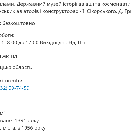
лами. Державний музей історії авіації та космонавт
ських авіаторів і конструкторах - І. Сікорського, Д. Гр
а: безкоштовно
оботи:
 Сб: 8:00 до 17:00 Вихідні дні: Нд, Пн
такти
ть
цька область
ct number
432) 59-74-59
км²
ване: 1391 року
с міста: з 1956 року