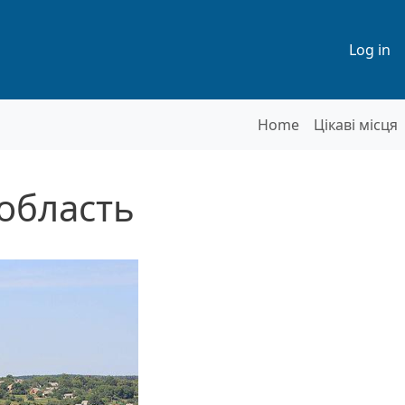
Меню
Log in
Основна на
Home
Цікаві місця
область