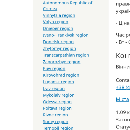
Autonomous Republic of
прави
Crimea
україн
Vinnytsia region
Volyn region
- Цін
Dnieper region
Час р
Ivano-Frankivsk region
- Вт -
Donetsk region
Zhytomyr region
Кон
Transcarpathian region
Zaporozhye region
Облас
Вінни
Kiev region
Kirovohrad region
Conta
Lugansk region
+38 (
Lviv region
Mykolaiv region
Міста
Odessa region
Poltava region
1.09 
Rivne region
Засно
Sumy region
Стату
Ternopil region