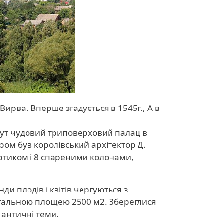
рва. Вперше згадується в 1545г., А в
 тут чудовий триповерховий палац в
ром був королівський архітектор Д.
ртиком і 8 спареними колонами,
и плодів і квітів чергуються з
агальною площею 2500 м2. Збереглися
 античні теми.