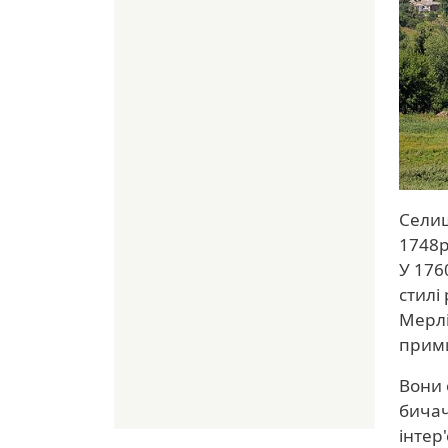
Селищ
1748р
У 176
стилі
Мерлі
прими
Вони 
бичач
інтер