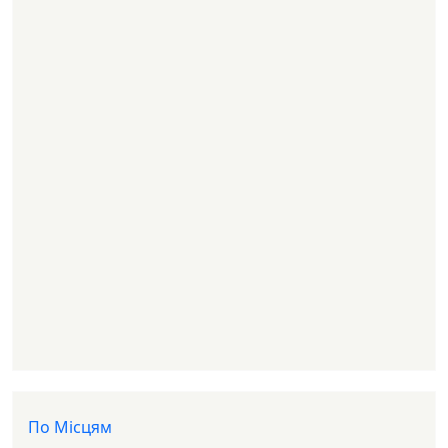
Доп меню
По Місцям