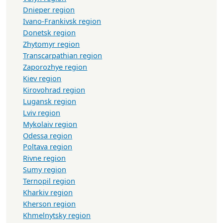
Dnieper region
Ivano-Frankivsk region
Donetsk region
Zhytomyr region
Transcarpathian region
Zaporozhye region
Kiev region
Kirovohrad region
Lugansk region
Lviv region
Mykolaiv region
Odessa region
Poltava region
Rivne region
Sumy region
Ternopil region
Kharkiv region
Kherson region
Khmelnytsky region