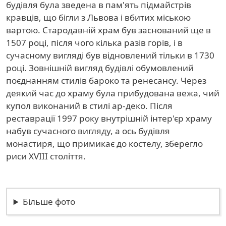
будівля була зведена в пам'ять підмайстрів
кравців, що бігли з Львова і вбитих міською
вартою. Стародавній храм був заснований ще в
1507 році, після чого кілька разів горів, і в
сучасному вигляді був відновлений тільки в 1730
році. Зовнішній вигляд будівлі обумовлений
поєднанням стилів бароко та ренесансу. Через
деякий час до храму була прибудована вежа, чий
купол виконаний в стилі ар-деко. Після
реставрації 1997 року внутрішній інтер'єр храму
набув сучасного вигляду, а ось будівля
монастиря, що примикає до костелу, зберегло
риси XVIII століття.
Більше фото