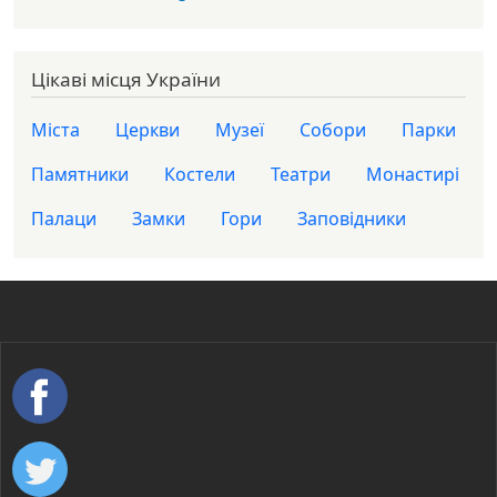
Цікаві місця України
Міста
Церкви
Музеї
Собори
Парки
Памятники
Костели
Театри
Монастирі
Палаци
Замки
Гори
Заповідники