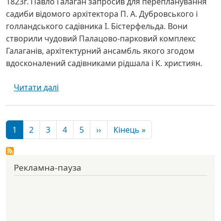
1823г. Павло Галаган запросив для перепланування
садиби відомого архітектора П. А. Дубровського і
голландського садівника І. Бістерфельда. Вони
створили чудовий Палацово-парковий комплекс
Галаганів, архітектурний ансамбль якого згодом
вдосконалений садівниками рідшала і К. християн.
про Сокиринський архітектурно-паркови
Читати далі
Розбивка на сторінки
Наступна сторінка
Остання сторінка
1
2
3
4
5
››
Кінець »
Рекламна-пауза