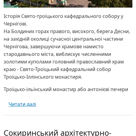
Історія Свято-троїцького кафедрального собору у
Чернігові.
На Болдиних горах правого, високого, берега Десни,
на західній околиці сучасної центральної частини
Чернігова, завершуючи храмове намисто
стародавнього міста, виблискує численними
золотими куполами головний православний храм
краю - Свято-Троїцький кафедральний собор
Троїцько-Іллінського монастиря.
Троїцько-ільїнський монастир або антонієві печери
про Свято-Троїцький собор - Чернігів
Читати далі
Сокиринський архітектурно-