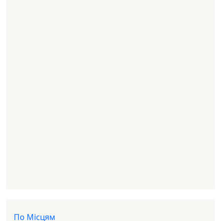
Доп меню
По Місцям