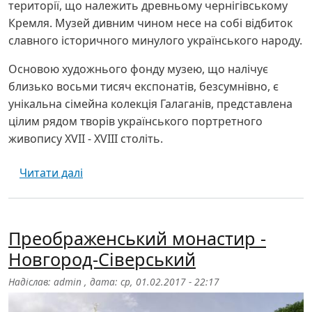
території, що належить древньому чернігівському
Кремля. Музей дивним чином несе на собі відбиток
славного історичного минулого українського народу.
Основою художнього фонду музею, що налічує
близько восьми тисяч експонатів, безсумнівно, є
унікальна сімейна колекція Галаганів, представлена ​​
цілим рядом творів українського портретного
живопису ХVІІ - XVIII століть.
про Художній музей ім. Григорія Галагана 
Читати далі
Преображенський монастир -
Новгород-Сіверський
Надіслав:
admin
, дата:
ср, 01.02.2017 - 22:17