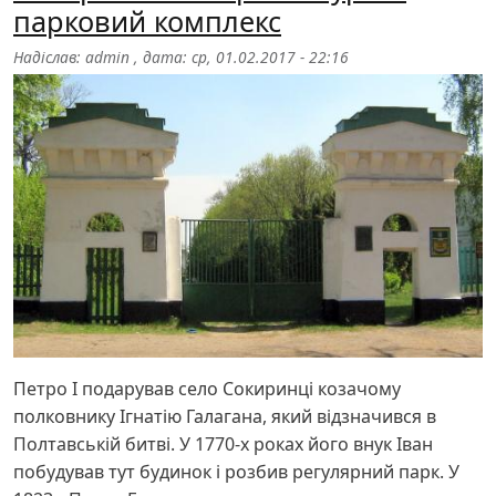
парковий комплекс
Надіслав:
admin
, дата:
ср, 01.02.2017 - 22:16
Петро І подарував село Сокиринці козачому
полковнику Ігнатію Галагана, який відзначився в
Полтавській битві. У 1770-х роках його внук Іван
побудував тут будинок і розбив регулярний парк. У