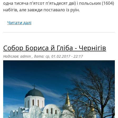
одна тисяча п'ятсот п'ятьдесят дві) і польських (1604)
набігів, але завжди поставало із руїн.
про Преображенський монастир - Новгор
Читати далі
Собор Бориса й Гліба - Чернігів
Надіслав:
admin
, дата:
ср, 01.02.2017 - 22:17