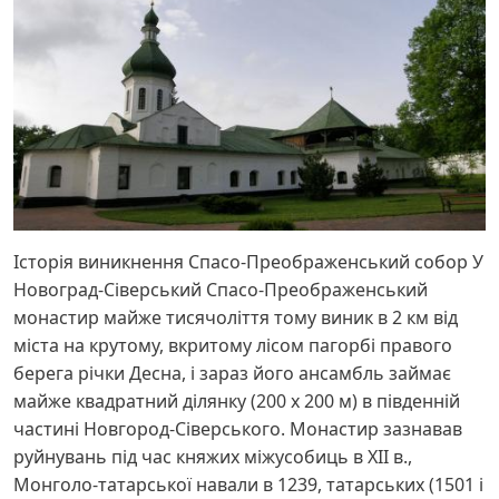
Історія виникнення Спасо-Преображенський собор У
Новоград-Сіверський Спасо-Преображенський
монастир майже тисячоліття тому виник в 2 км від
міста на крутому, вкритому лісом пагорбі правого
берега річки Десна, і зараз його ансамбль займає
майже квадратний ділянку (200 х 200 м) в південній
частині Новгород-Сіверського. Монастир зазнавав
руйнувань під час княжих міжусобиць в XII в.,
Монголо-татарської навали в 1239, татарських (1501 і