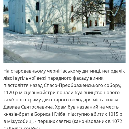
На стародавньому чернігівському дитинці, неподалік
лівої вугільної вежі парадного фасаду виник
півстоліття назад Спасо-Преображенського собору,
1120 р місцеві майстри почали будівництво нового
кам'яного храму для старого володаря міста князя
Давида Святославича. Храм був названий на честь
князів-братів Бориса і Гліба, підступно вбитих 1015 р
в міжусобиці, - перших святих (канонізованих в 1072
г.) Київської Русі.