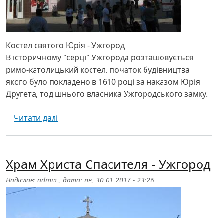
Костел святого Юрія - Ужгород
В історичному "серці" Ужгорода розташовується
римо-католицький костел, початок будівництва
якого було покладено в 1610 році за наказом Юрія
Другета, тодішнього власника Ужгородського замку.
про Костел святого Юрія - Ужгород
Читати далі
Храм Христа Спасителя - Ужгород
Надіслав:
admin
, дата:
пн, 30.01.2017 - 23:26