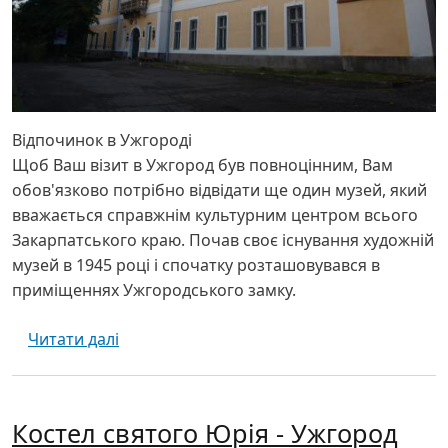
Відпочинок в Ужгороді
Щоб Ваш візит в Ужгород був повноцінним, Вам
обов'язково потрібно відвідати ще один музей, який
вважається справжнім культурним центром всього
Закарпатського краю. Почав своє існування художній
музей в 1945 році і спочатку розташовувався в
приміщеннях Ужгородського замку.
про Художній музей імені Йосипа Бокшая
Читати далі
Костел святого Юрія - Ужгород