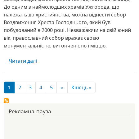
До одним з наймолодших храмів Ужгорода, що
належать до християнства, можна віднести собор
Воздвиження Хреста Господнього, який був
побудований в 2000 році. Незважаючи на свій юний
вік, православний собор вражає своєю
монументальністю, витонченістю і міццю.
про Храм Христа Спасителя - Ужгород
Читати далі
Розбивка на сторінки
Наступна сторінка
Остання сторінка
1
2
3
4
5
››
Кінець »
Рекламна-пауза