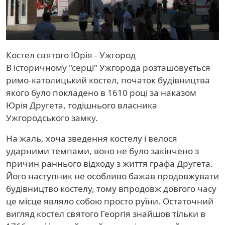
Костел святого Юрія - Ужгород
В історичному "серці" Ужгорода розташовується
римо-католицький костел, початок будівництва
якого було покладено в 1610 році за наказом
Юрія Другета, тодішнього власника
Ужгородського замку.
На жаль, хоча зведення костелу і велося
ударними темпами, воно не було закінчено з
причин раннього відходу з життя графа Другета.
Його наступник не особливо бажав продовжувати
будівництво костелу, тому впродовж довгого часу
це місце являло собою просто руїни. Остаточний
вигляд костел святого Георгія знайшов тільки в