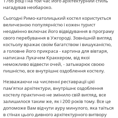
1766 році і на той час його архітектурний стиль
нагадував необароко.
Сьогодні Римо-католицький костел користується
величезною популярністю і кожен турист
неодмінно включає його відвідування в програму
свого перебування в Ужгороді. Зовнішній вигляд
костьолу вражає своїм багатством і вишуканістю,
а головне його прикраса - картина для вівтаря,
написана Лукачем Краккером, від якої
неможливо відвести очей, - затьмарює своєю
пишністю, все внутрішнє оздоблення костелу.
Незважаючи на численні реставрації цієї
пам'ятки архітектури, внутрішнє оздоблення
костелу практично не змінило свій вигляд, все
залишилося таким же, як і 200 років тому. Все це
допоможе Вам відчути ауру минулого, яка таїться
в стінах цього дивного архітектурного витвору