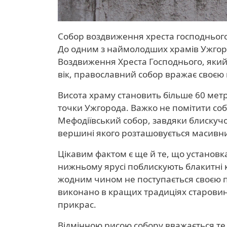
Собор воздвиження хреста господнього
До одним з наймолодших храмів Ужгоро
Воздвиження Хреста Господнього, який
вік, православний собор вражає своєю
Висота храму становить більше 60 метрі
точки Ужгорода. Важко не помітити соб
Мефодіївський собор, завдяки блискуч
вершині якого розташовується масивний 
Цікавим фактом є ще й те, що установк
нижньому ярусі поблискують блакитні 
жодним чином не поступається своєю пи
виконано в кращих традиціях старови
прикрас.
Відмінною рисою собору вважається те, 