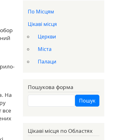
Доп меню
По Місцям
Цікаві місця
собор
Церкви
юний
Міста
Палаци
ирило-
Пошукова форма
а. На
Пошук
Пошук
ру
т все
ених
Цікаві місця по Областях
кі