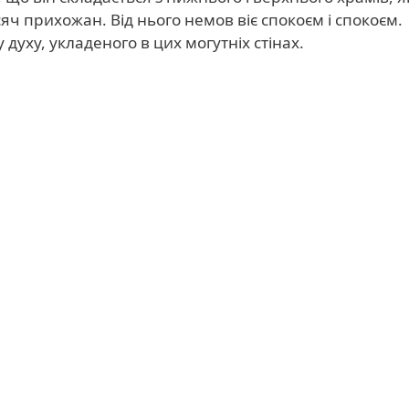
ч прихожан. Від нього немов віє спокоєм і спокоєм.
духу, укладеного в цих могутніх стінах.