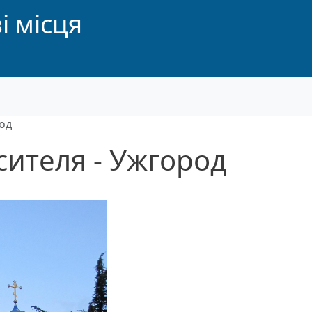
і місця
од
сителя - Ужгород