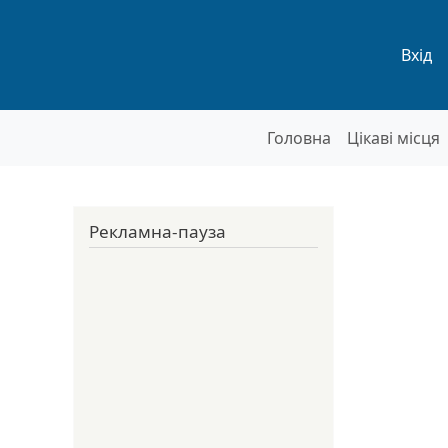
Мен
Вхід
Основна нав
Головна
Цікаві місця
Рекламна-пауза