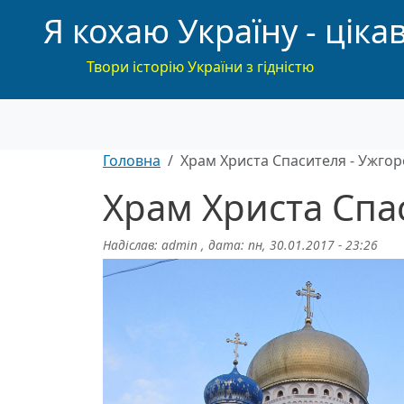
Я кохаю Україну - цікав
Твори історію України з гідністю
Головна
Храм Христа Спасителя - Ужгор
Храм Христа Спа
Надіслав:
admin
, дата:
пн, 30.01.2017 - 23:26