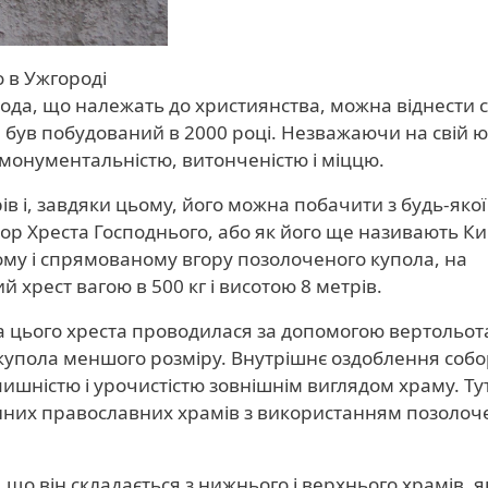
 в Ужгороді
да, що належать до християнства, можна віднести 
 був побудований в 2000 році. Незважаючи на свій 
 монументальністю, витонченістю і міццю.
в і, завдяки цьому, його можна побачити з будь-якої
ор Хреста Господнього, або як його ще називають К
ому і спрямованому вгору позолоченого купола, на
хрест вагою в 500 кг і висотою 8 метрів.
а цього хреста проводилася за допомогою вертольот
купола меншого розміру. Внутрішнє оздоблення собо
шністю і урочистістю зовнішнім виглядом храму. Ту
нних православних храмів з використанням позолоч
що він складається з нижнього і верхнього храмів, я