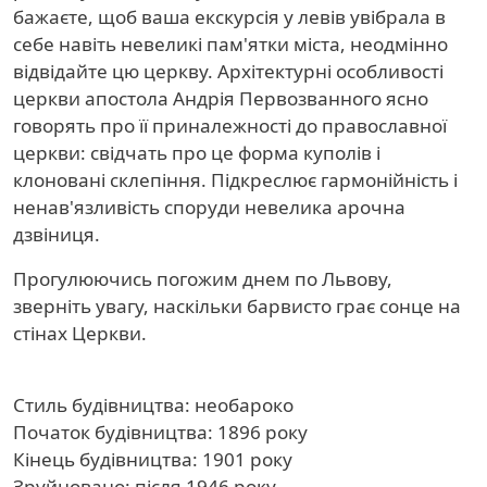
бажаєте, щоб ваша екскурсія у левів увібрала в
себе навіть невеликі пам'ятки міста, неодмінно
відвідайте цю церкву. Архітектурні особливості
церкви апостола Андрія Первозванного ясно
говорять про її приналежності до православної
церкви: свідчать про це форма куполів і
клоновані склепіння. Підкреслює гармонійність і
ненав'язливість споруди невелика арочна
дзвіниця.
Прогулюючись погожим днем ​​по Львову,
зверніть увагу, наскільки барвисто грає сонце на
стінах Церкви.
Стиль будівництва: необароко
Початок будівництва: 1896 року
Кінець будівництва: 1901 року
Зруйновано: після 1946 року