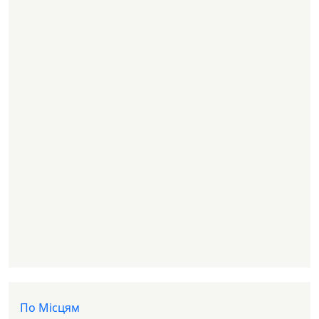
Доп меню
По Місцям