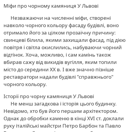
Міфи про чорному камяниця У Львові
Незважаючи на численні міфи, створені
навколо чорного кольору фасаду будівлі, воно
отримало його за цілком прозаїчну причину:
свинцеві білила, якими захищали фасад, під дією
повітря і світла окислились, набуваючи чорний
відтінок. Хоча, можливо, і сам камінь також
вбирав сажу від викидів вугілля, яким топили
місто до середини XX в. І вже значно пізніше
реставратори надали будівлі "справжнього"
чорного кольору.
Історії про чорну камяниця У Львові
Не менш загадкова і історія цього будинку.
Невідомо, хто був його першим архітектором.
Однак до обробки каменю в кінці XVI ст. доклали
руку італійські майстри Петро Барбон та Павло