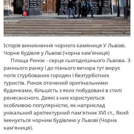
Історія виникнення чорного камяниця У Львові.
Чорне будівля у Львові (чорна кам'яниця)
Площа Ринок - серце сьогоднішнього Львова. З
раннього ранку і до пізнього вечора тут вирує
потік стурбованих городян і безтурботних
туристів. Ринок оточений оригінальними
будинками, більшість з яких побудовані в стилі
ренесансного. Деякі з них користуються
особливою популярністю, як наприклад
унікальний архітектурний пам'ятник XVI ст., Який
іменується чорним будівлею у Львові (Чорна
кам'яниця).