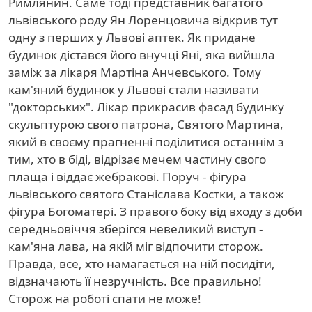
Римлянин. Саме тоді представник багатого
львівського роду Ян Лоренцовича відкрив тут
одну з перших у Львові аптек. Як придане
будинок дістався його внучці Яні, яка вийшла
заміж за лікаря Maртіна Анчевського. Тому
кам'яний будинок у Львові стали називати
"докторських". Лікар прикрасив фасад будинку
скульптурою свого патрона, Святого Мартина,
який в своєму прагненні поділитися останнім з
тим, хто в біді, відрізає мечем частину свого
плаща і віддає жебракові. Поруч - фігура
львівського святого Станіслава Костки, а також
фігура Богоматері. З правого боку від входу з доби
середньовіччя зберігся невеликий виступ -
кам'яна лава, на якій міг відпочити сторож.
Правда, все, хто намагається на ній посидіти,
відзначають її незручність. Все правильно!
Сторож на роботі спати не може!