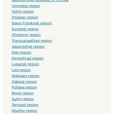
Vinnytsia region
Volyn region
Dnieper region
Ivano-Frankivsk region
Donetsk region
Zhytomyr region
Transcarpathian region
Zaporozhye region
Kiev region
Kirovohrad region
Lugansk region
Lviv region
Mykolaiv region
Odessa region
Poltava region
Rivne region
Sumy region
Ternopil region
Kharkiv region