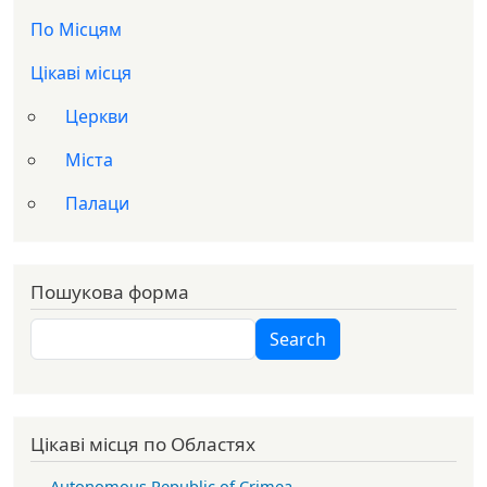
Доп меню
По Місцям
Цікаві місця
Церкви
Міста
Палаци
Пошукова форма
Search
Search
Цікаві місця по Областях
Autonomous Republic of Crimea