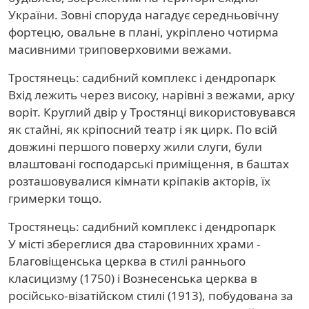
України. Зовні споруда нагадує середньовічну
фортецю, овальне в плані, укріплено чотирма
масивними триповерховими вежами.
Тростянець: садибний комплекс і дендропарк
Вхід лежить через високу, нарівні з вежами, арку
воріт. Круглий двір у Тростянці використовувався
як стайні, як кріпосний театр і як цирк. По всій
довжині першого поверху жили слуги, були
влаштовані господарські приміщення, в баштах
розташовувалися кімнати кріпаків акторів, їх
гримерки тощо.
Тростянець: садибний комплекс і дендропарк
У місті збереглися два старовинних храми -
Благовіщенська церква в стилі раннього
класицизму (1750) і Вознесенська церква в
російсько-візатійском стилі (1913), побудована за