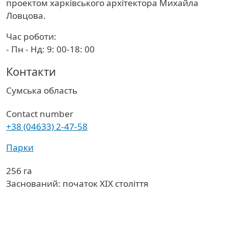
проектом харківського архітектора Михайла
Ловцова.
Час роботи:
- Пн - Нд: 9: 00-18: 00
Контакти
Область
Сумська область
Contact number
+38 (04633) 2-47-58
Парки
256 га
Заснований: початок XIX століття