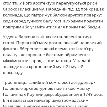
столітті. У його архітектурі перегукуються риси
бароко і класицизму. Парадний під'їзд прикрашає
колонада, що підтримує балкон другого поверху:
сюди серед гучного балу гості виходили подихати
повітрям або усамітнитися для приватної бесіди.
Уздовж балкона в нішах встановлені античні
статуї. Перед під'їздом розташований невеликий
фонтан. Збереглися деякі елементи інтер'єру
палацу - декороване бюстами обрамлення
міжкімнатних арок, ліпнина тощо. У палаці
знаходиться краєзнавчий музей і музей
шоколаду.
Тростянець: садибний комплекс і дендропарк
Головною архітектурною пам'яткою маєтку
Голіциних є Круглий двір, збудований в 1749 році.
Він вважається найстарішим громадським
будівлею, збереженим на території Східної