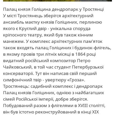
Палац князя Голіцина дендропарк у Тростянці
У місті Тростянець зберігся архітектурний
ансамбль маєтку князів Голіциних, перлиною
якого є Круглий двір - унікальна споруда
кріпосного театру, який був також кінним
манежем. У комплекс архітектурних пам'яток
також входять палац Голіциних і будинок-флігель,
в якому провів три літніх місяці в 1864 році
видатний російський композитор Петро
Чайковський, в той час студент Петербурзької
консерваторії. Тут він написав свій перший
симфонічний твір - увертюру «Гроза».
Тростянець: садибний комплекс і дендропарк
Палац князів Голіциних, однією з найбагатших
сімей Російської імперії, добре зберігся.
Побудований разом з флігелями в XVIII столітті,
він був істотно реконструйований в кінці XIX