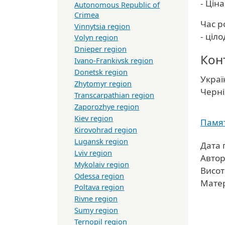
- Цін
Autonomous Republic of
Crimea
Час р
Vinnytsia region
- ціл
Volyn region
Dnieper region
Кон
Ivano-Frankivsk region
Donetsk region
Украї
Zhytomyr region
Облас
Черні
Transcarpathian region
Zaporozhye region
Kiev region
Памя
Kirovohrad region
Lugansk region
Дата 
Lviv region
Автор
Mykolaiv region
Висот
Odessa region
Матер
Poltava region
Rivne region
Sumy region
Ternopil region