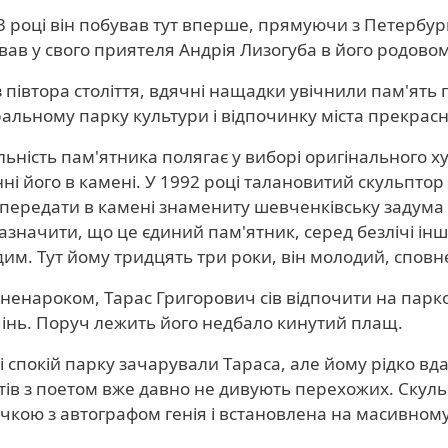
3 році він побував тут вперше, прямуючи з Петербурга
вав у свого приятеля Андрія Лизогуба в його родовом
 півтора століття, вдячні нащадки увічнили пам'ять
альному парку культури і відпочинку міста прекрас
льність пам'ятника полягає у виборі оригінального 
нні його в камені. У 1992 році талановитий скульптор
 передати в камені знамениту шевченківську задума і
зазначити, що це єдиний пам'ятник, серед безлічі і
им. Тут йому тридцять три роки, він молодий, сповне
 ненароком, Тарас Григорович сів відпочити на парко
інь. Поруч лежить його недбало кинутий плащ.
і спокій парку зачарували Тараса, але йому рідко вд
тів з поетом вже давно не дивують перехожих. Скул
чкою з автографом генія і встановлена ​​на масивном