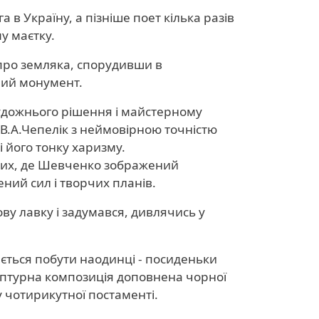
 в Україну, а пізніше поет кілька разів
у маєтку.
 про земляка, спорудивши в
ний монумент.
художнього рішення і майстерному
 В.А.Чепелік з неймовірною точністю
 його тонку харизму.
нших, де Шевченко зображений
ний сил і творчих планів.
ву лавку і задумався, дивлячись у
ається побути наодинці - посиденьки
ьптурна композиція доповнена чорної
у чотирикутної постаменті.