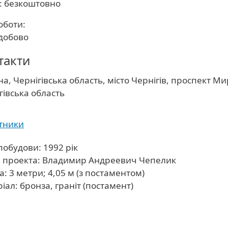
а: безкоштовно
оботи:
одобово
такти
на, Чернігівська область, місто Чернігів, проспект М
ть
гівська область
тники
побудови: 1992 рік
 проекта: Владимир Андреевич Чепелик
а: 3 метри; 4,05 м (з постаментом)
іал: бронза, граніт (постамент)