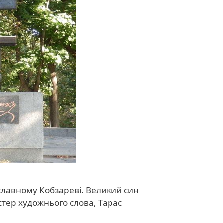
 славному Кобзареві. Великий син
йстер художнього слова, Тарас