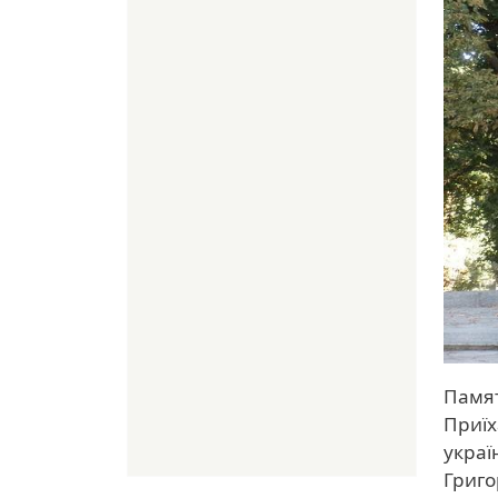
Памят
Приїх
украї
Григо