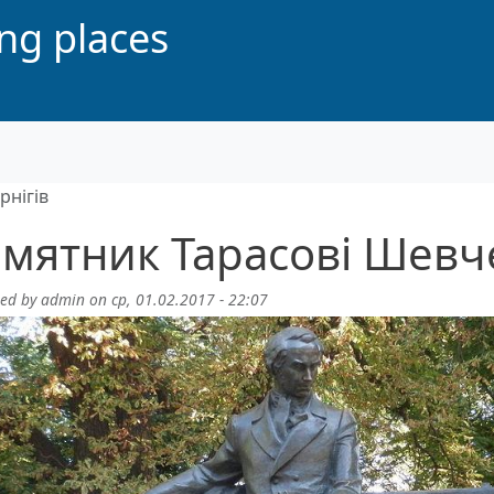
ing places
рнігів
мятник Тарасові Шевче
ted by
admin
on
ср, 01.02.2017 - 22:07