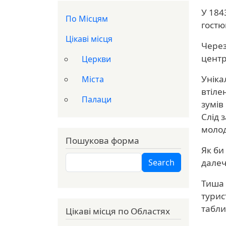
У 184
Доп меню
По Місцям
гостю
Цікаві місця
Через
центр
Церкви
Уніка
Міста
втіле
Палаци
зумів
Слід 
молод
Пошукова форма
Як би
Search
далеч
Search
Тиша 
турис
табли
Цікаві місця по Областях