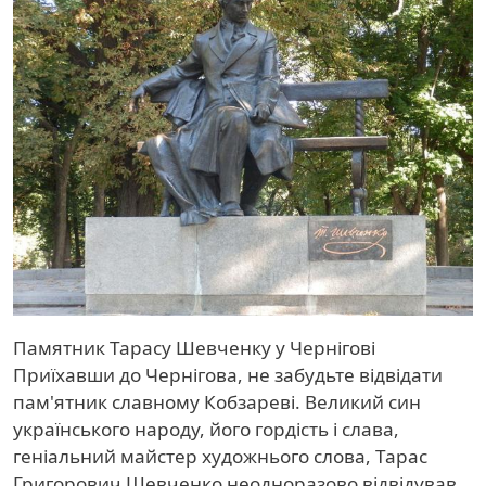
Памятник Тарасу Шевченку у Чернігові
Приїхавши до Чернігова, не забудьте відвідати
пам'ятник славному Кобзареві. Великий син
українського народу, його гордість і слава,
геніальний майстер художнього слова, Тарас
Григорович Шевченко неодноразово відвідував