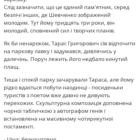
Слід зазначити, що це єдиний пам'ятник, серед
безлічі інших, де Шевченко зображений
молодим. Тут йому тридцять три роки, він
молодий, сповнений сил і творчих планів.
Як би ненароком, Тарас Григорович сів відпочити
на паркову лавку і задумався, дивлячись у
далечінь. Поруч лежить його недбало кинутий
плащ.
Тиша і спокій парку зачарували Тараса, але йому
рідко вдається побути наодинці - посиденьки
туристів з поетом вже давно не дивують
перехожих. Скульптурна композиція доповнена
чорної табличкою з автографом генія і
встановлена ​​на масивному чотирикутної
постаменті.
- Ціна: безкоштовно