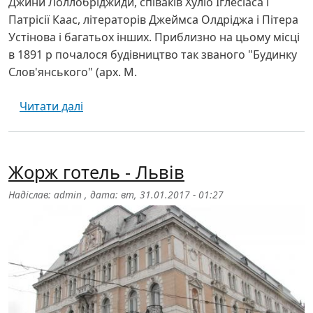
Джини Лоллобріджиди, співаків Хуліо Іглесіаса і
Патрісії Каас, літераторів Джеймса Олдріджа і Пітера
Устінова і багатьох інших. Приблизно на цьому місці
в 1891 р почалося будівництво так званого "Будинку
Слов'янського" (арх. М.
про Готель Дніпро - Київ
Читати далі
Жорж готель - Львів
Надіслав:
admin
, дата:
вт, 31.01.2017 - 01:27