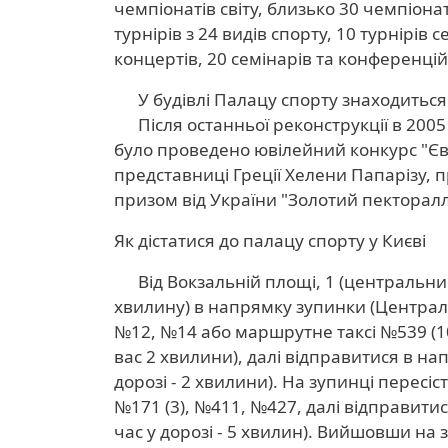
чемпіонатів світу, близько 30 чемпіона
турнірів з 24 видів спорту, 10 турнірів с
концертів, 20 семінарів та конференцій 
У будівлі Палацу спорту знаходиться 
Після останньої реконструкції в 2005 
було проведено ювілейний конкурс "Єв
представниці Греції Хелени Папарізу,
призом від України "Золотий пекторал
Як дістатися до палацу спорту у Києві
Від Вокзальній площі, 1 (центральний ж
хвилину) в напрямку зупинки (Центральн
№12, №14 або маршрутне таксі №539 (10
вас 2 хвилини), далі відправитися в н
дорозі - 2 хвилини). На зупинці пересі
№171 (3), №411, №427, далі відправити
час у дорозі - 5 хвилин). Вийшовши на