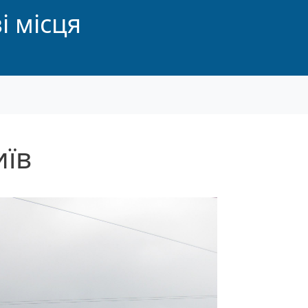
і місця
иїв