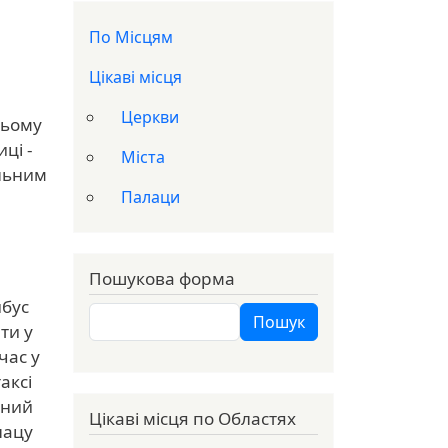
Доп меню
По Місцям
Цікаві місця
Церкви
ньому
ці -
Міста
альним
Палаци
Пошукова форма
йбус
Пошук
Пошук
ти у
час у
аксі
зний
Цікаві місця по Областях
лацу