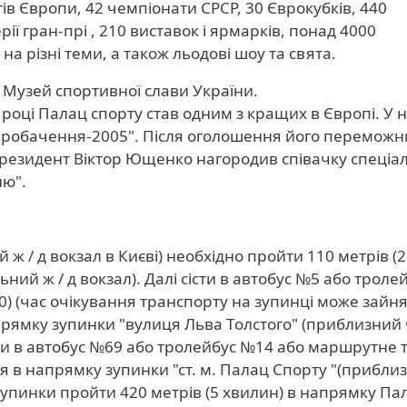
тів Європи, 42 чемпіонати СРСР, 30 Єврокубків, 440
ерії гран-прі , 210 виставок і ярмарків, понад 4000
на різні теми, а також льодові шоу та свята.
Музей спортивної слави України.
році Палац спорту став одним з кращих в Європі. У 
робачення-2005". Після оголошення його переможни
 президент Віктор Ющенко нагородив співачку спеці
лю".
 / д вокзал в Києві) необхідно пройти 110 метрів (2
ий ж / д вокзал). Далі сісти в автобус №5 або троле
) (час очікування транспорту на зупинці може зайня
апрямку зупинки "вулиця Льва Толстого" (приблизний 
сти в автобус №69 або тролейбус №14 або маршрутне т
ся в напрямку зупинки "ст. м. Палац Спорту "(прибли
 зупинки пройти 420 метрів (5 хвилин) в напрямку Па