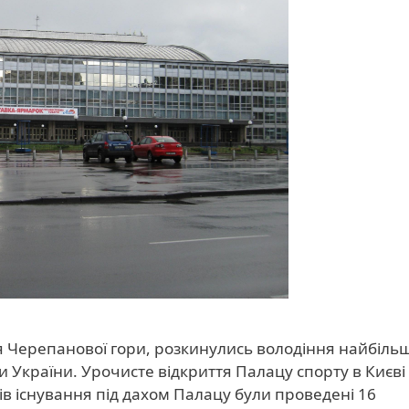
 Черепанової гори, розкинулись володіння найбіль
 України. Урочисте відкриття Палацу спорту в Києві
оків існування під дахом Палацу були проведені 16