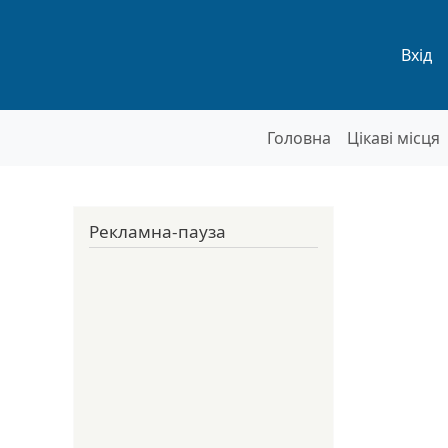
Мен
Вхід
Основна нав
Головна
Цікаві місця
Рекламна-пауза