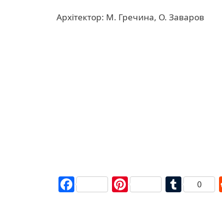
Архітектор: М. Гречина, О. Заваров
Facebook
Pinterest
Tumb
0