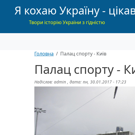
Я кохаю Україну - цікав
Твори історію України з гідністю
Головна
Палац спорту - Київ
Палац спорту - К
Надіслав:
admin
, дата:
пн, 30.01.2017 - 17:23