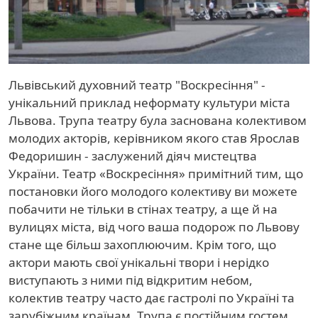
Львівський духовний театр "Воскресіння" -
унікальний приклад неформату культури міста
Львова. Трупа театру була заснована колективом
молодих акторів, керівником якого став Ярослав
Федоришин - заслужений діяч мистецтва
України. Театр «Воскресіння» примітний тим, що
постановки його молодого колективу ви можете
побачити не тільки в стінах театру, а ще й на
вулицях міста, від чого ваша подорож по Львову
стане ще більш захоплюючим. Крім того, що
актори мають свої унікальні твори і нерідко
виступають з ними під відкритим небом,
колектив театру часто дає гастролі по Україні та
зарубіжним країнам. Трупа є постійним гостем