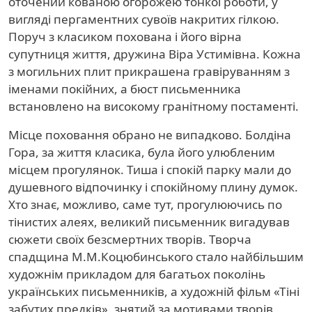
оточений кованою огорожею тонкої роботи, у
вигляді пергаментних сувоїв накритих гілкою.
Поруч з класиком похована і його вірна
супутниця життя, дружина Віра Устимівна. Кожна
з могильних плит прикрашена гравіруванням з
іменами покійних, а бюст письменника
встановлено на високому гранітному постаменті.
Місце поховання обрано не випадково. Болдіна
Гора, за життя класика, була його улюбленим
місцем прогулянок. Тиша і спокій парку мали до
душевного відпочинку і спокійному плину думок.
Хто знає, можливо, саме тут, прогулюючись по
тінистих алеях, великий письменник вигадував
сюжети своїх безсмертних творів. Творча
спадщина М.М.Коцюбинського стало найбільшим
художнім прикладом для багатьох поколінь
українських письменників, а художній фільм «Тіні
забутих предків», знятий за мотивами творів