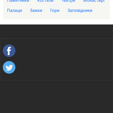
Памятники
Костели
Театри
Монастирі
Палаци
Замки
Гори
Заповідники