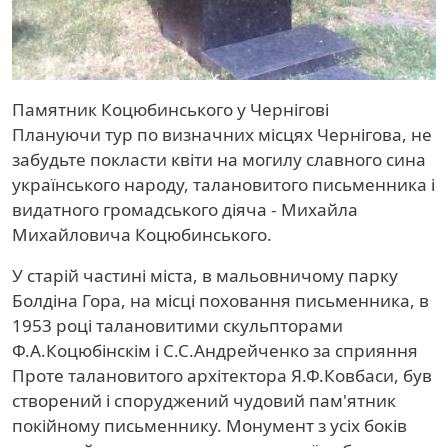
Памятник Коцюбинського у Чернігові
Плануючи тур по визначних місцях Чернігова, не
забудьте покласти квіти на могилу славного сина
українського народу, талановитого письменника і
видатного громадського діяча - Михайла
Михайловича Коцюбинського.
У старій частині міста, в мальовничому парку
Болдіна Гора, на місці поховання письменника, в
1953 році талановитими скульпторами
Ф.А.Коцюбінскім і С.С.Андрейченко за сприяння
Проте талановитого архітектора Я.Ф.Ковбаси, був
створений і споруджений чудовий пам'ятник
покійному письменнику. Монумент з усіх боків