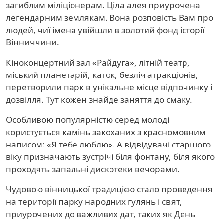
загиблим міліціонерам. Ціла алея приурочена
легендарним землякам. Вона розповість Вам про
людей, чиї імена увійшли в золотий фонд історії
Вінниччини.
Кіноконцертний зал «Райдуга», літній театр,
міський планетарій, каток, безліч атракціонів,
перетворили парк в унікальне місце відпочинку і
дозвілля. Тут кожен знайде заняття до смаку.
Особливою популярністю серед молоді
користується камінь закоханих з красномовним
написом: «Я тебе люблю». А відвідувачі старшого
віку призначають зустрічі біля фонтану, біля якого
проходять запальні дискотеки вечорами.
Чудовою вінницької традицією стало проведення
на території парку народних гулянь і свят,
приурочених до важливих дат, таких як День