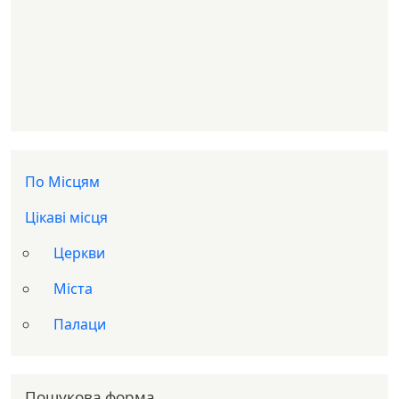
Доп меню
По Місцям
Цікаві місця
Церкви
Міста
Палаци
Пошукова форма