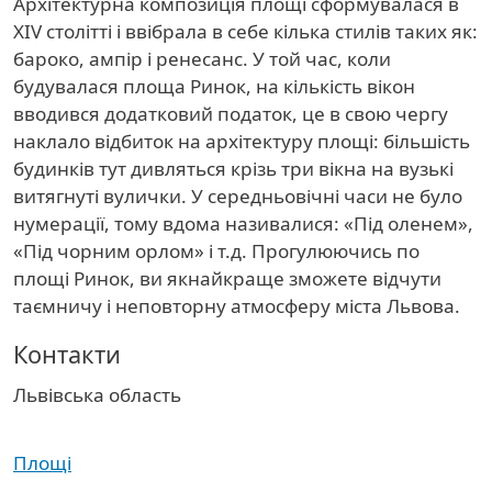
Архітектурна композиція площі сформувалася в
XIV столітті і ввібрала в себе кілька стилів таких як:
бароко, ампір і ренесанс. У той час, коли
будувалася площа Ринок, на кількість вікон
вводився додатковий податок, це в свою чергу
наклало відбиток на архітектуру площі: більшість
будинків тут дивляться крізь три вікна на вузькі
витягнуті вулички. У середньовічні часи не було
нумерації, тому вдома називалися: «Під оленем»,
«Під чорним орлом» і т.д. Прогулюючись по
площі Ринок, ви якнайкраще зможете відчути
таємничу і неповторну атмосферу міста Львова.
Контакти
Область
Львівська область
Площі