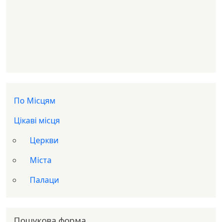
Доп меню
По Місцям
Цікаві місця
Церкви
Міста
Палаци
Пошукова форма