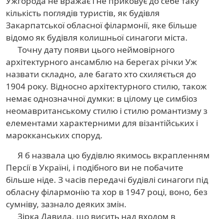
Ужгорода не вражає і не приковує до себе таку
кількість поглядів туристів, як будівля
Закарпатської обласної філармонії, яке більше
відомо як будівля колишньої синагоги міста.
Точну дату появи цього неймовірного
архітектурного ансамблю на берегах річки Уж
назвати складно, але багато хто схиляється до
1904 року. Відносно архітектурного стилю, також
немає однозначної думки: в цілому це симбіоз
неомавританському стилю і стилю романтизму з
елементами характерними для візантійських і
марокканських споруд.
Я б назвала цю будівлю якимось вкрапленням
Персії в Україні, і подібного ви не побачите
більше ніде. З часів передачі будівлі синагоги під
обласну філармонію та хор в 1947 році, воно, без
сумніву, зазнало деяких змін.
Зірка Давида, що висить над входом в