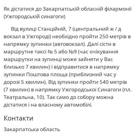
Як дістатися до Закарпатській обласній філармонії
(Ужгородській синагоги)
Від вулиці Станційній, 7 (центральний ж / д
вокзал в Ужгороді) необхідно пройти 250 метрів в
напрямку зупинки (автовокзал). Далі сісти в
маршрутне таксі № 5 або №9 (час очікування
маршрутки на зупинці може зайняти у Вас
близько 7 хвилин) і відправитися в напрямку
зупинки Поштова площа (приблизний час у
дорозі 5 хвилин). Від зупинки пройти 540 метрів
(7 хвилин) в напрямку Ужгородської Синагоги (пл.
Театральна, 10). Так само до собору можна
дістатися і на власному автомобілі.
Контакти
Область
Закарпатська область