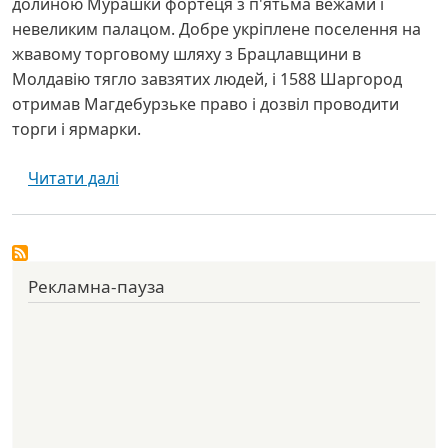
долиною Мурашки фортеця з п'ятьма вежами і
невеликим палацом. Добре укріплене поселення на
жвавому торговому шляху з Брацлавщини в
Молдавію тягло завзятих людей, і 1588 Шаргород
отримав Магдебурзьке право і дозвіл проводити
торги і ярмарки.
про Синагога - Шаргород
Читати далі
Рекламна-пауза