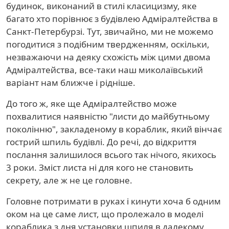
будинок, виконаний в стилі класицизму, яке
багато хто порівнює з будівлею Адміралтейства в
Санкт-Петербурзі. Тут, звичайно, ми не можемо
погодитися з подібним твердженням, оскільки,
незважаючи на деяку схожість між цими двома
Адміралтейства, все-таки наш миколаївський
варіант нам ближче і рідніше.
До того ж, яке ще Адміралтейство може
похвалитися наявністю "листи до майбутньому
поколінню", закладеному в кораблик, який вінчає
гострий шпиль будівлі. До речі, до відкриття
послання залишилося всього так нічого, якихось
3 роки. Зміст листа ні для кого не становить
секрету, але ж не це головне.
Головне потримати в руках і кинути хоча б одним
оком на це саме лист, що пролежало в моделі
кораблика з дня установки шпиля в далекому