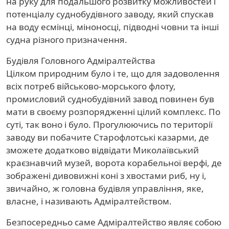
на руку для подальшого розвитку можливостей і
потенціалу суднобудівного заводу, який спускав
на воду есмінці, міноносці, підводні човни та інші
судна різного призначення.
Будівля Головного Адміралтейства
Цілком природним було і те, що для задоволення
всіх потреб військово-морського флоту,
промисловий суднобудівний завод повинен був
мати в своєму розпорядженні цілий комплекс. По
суті, так воно і було. Прогулюючись по території
заводу ви побачите Старофлотські казарми, де
зможете додатково відвідати Миколаївський
краєзнавчий музей, ворота корабельної верфі, де
зображені дивовижні коні з хвостами риб, ну і,
звичайно, ж головна будівля управління, яке,
власне, і називають Адміралтейством.
Безпосередньо саме Адміралтейство являє собою