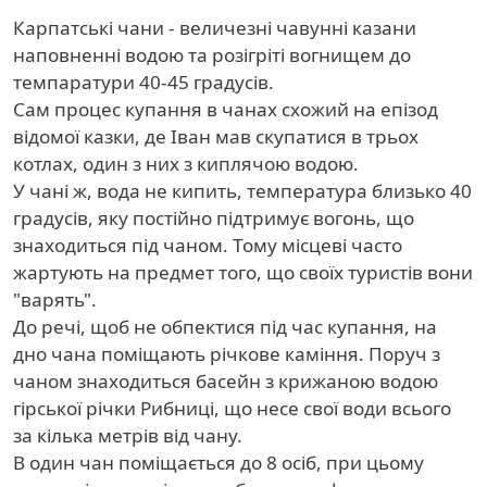
Карпатські чани - величезні чавунні казани
наповненні водою та розігріті вогнищем до
темпаратури 40-45 градусів.
Сам процес купання в чанах схожий на епізод
відомої казки, де Іван мав скупатися в трьох
котлах, один з них з киплячою водою.
У чані ж, вода не кипить, температура близько 40
градусів, яку постійно підтримує вогонь, що
знаходиться під чаном. Тому місцеві часто
жартують на предмет того, що своїх туристів вони
"варять".
До речі, щоб не обпектися під час купання, на
дно чана поміщають річкове каміння. Поруч з
чаном знаходиться басейн з крижаною водою
гірської річки Рибниці, що несе свої води всього
за кілька метрів від чану.
В один чан поміщається до 8 осіб, при цьому