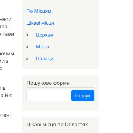
Доп меню
По Місцям
дмети
Цікаві місця
тва,
олтави
Церкви
Міста
люючим
Палаци
ми з
о
Пошукова форма
лів
Пошук
а й є
Пошук
етені
Цікаві місця по Областях