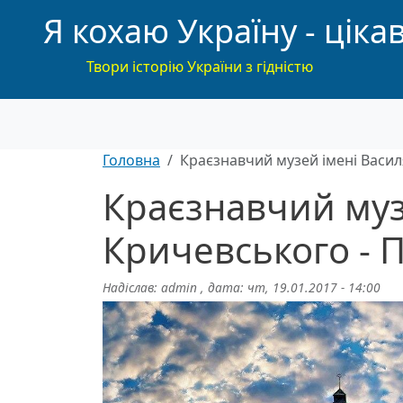
Я кохаю Україну - цікав
Твори історію України з гідністю
Головна
Краєзнавчий музей імені Васил
Краєзнавчий муз
Кричевського - 
Надіслав:
admin
, дата:
чт, 19.01.2017 - 14:00