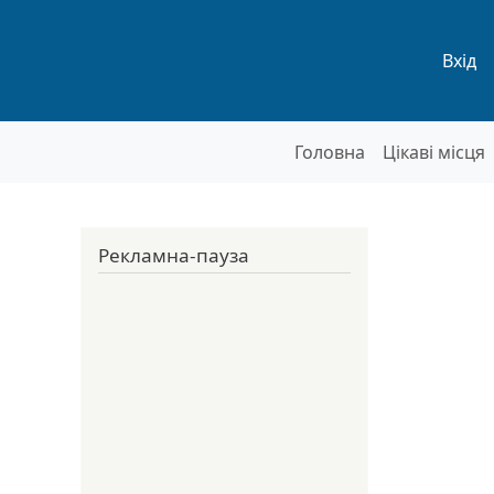
Мен
Вхід
Основна нав
Головна
Цікаві місця
Рекламна-пауза