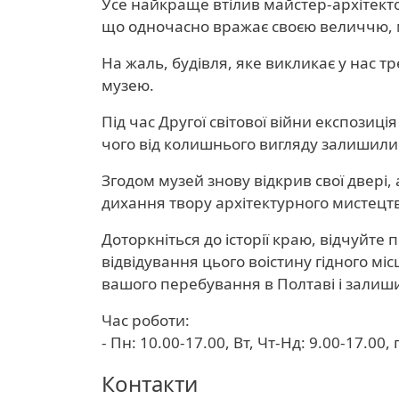
Усе найкраще втілив майстер-архітектор
що одночасно вражає своєю величчю, міц
На жаль, будівля, яке викликає у нас т
музею.
Під час Другої світової війни експозиці
чого від колишнього вигляду залишилися
Згодом музей знову відкрив свої двері,
дихання твору архітектурного мистецт
Доторкніться до історії краю, відчуйте
відвідування цього воістину гідного мі
вашого перебування в Полтаві і залиш
Час роботи:
- Пн: 10.00-17.00, Вт, Чт-Нд: 9.00-17.00,
Контакти