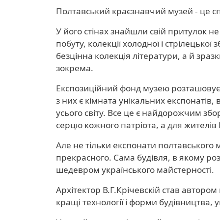
Полтавський краєзнавчий музей - це спр
У його стінах знайшли свій притулок не
побуту, колекції холодної і стрілецької
безцінна колекція літератури, а й зразки
зокрема.
Експозиційний фонд музею розташовуєт
з них є кімната унікальних експонатів
усього світу. Все це є найдорожчим збо
серцю кожного патріота, а для жителів 
Але не тільки експонати полтавського м
прекрасного. Сама будівля, в якому розм
шедевром українського майстерності.
Архітектор В.Г.Крічевскій став авторо
кращі технології і форми будівництва, у