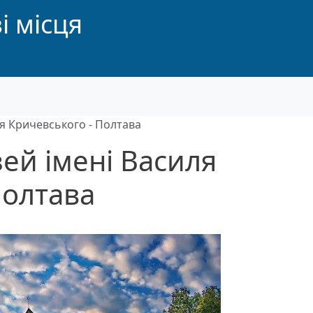
і місця
я Кричевського - Полтава
ей імені Василя
Полтава