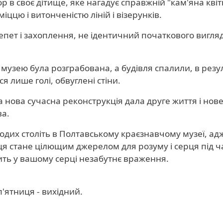
 в своє дітище, яке нагадує справжній "кам'яна квіт
цю і витонченістю ліній і візерунків.
репет і захоплення, не ідентичний початкового вигля
я музею була розграбована, а будівля спалили, в резу
 лише голі, обвуглені стіни.
 а нова сучасна реконструкція дала друге життя і нов
ва.
 подих століть в Полтавському краєзнавчому музеї, ад
сця стане цілющим джерелом для розуму і серця під ч
ить у вашому серці незабутнє враження.
 п'ятниця - вихідний.