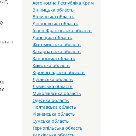
ка",
Автономна Республіка Крим
Вінницька область
Волинська область
ду
Дніпровська область
Івано-Франківська область
Донецька область
льтаті
Житомирська область
Закарпатська область
Запорізька область
е
Київська область
Кіровоградська область
Луганська область
же
Львівська область
ас
Миколаївська область
Одеська область
Полтавська область
Рівненська область
Сумська область
Тернопільська область
Харківська область