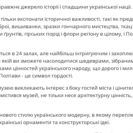
авжнє джерело історії і спадщини української нації.
 тільки експонати історичної важливості, такі як пре
 зброї, вишиванки, зразки гончарного мистецтва, ткац
 ґрунтів, гірських порід і флори регіону в цілому, і П
ься в 24 залах, але найбільш інтригуючим і захоп
, в якій ви зможете насолодитися шедеврами, зібрани
рами цінностей українського народу, що дорого і мил
Полтави - це символ гордості.
узею викликають інтерес з боку гостей міста і ціните
істився музей, не тільки несе архітектурну цінність, 
м нового стилю українського модерну, в якому перепл
країнські орнаменти та конструкторські ідеї.