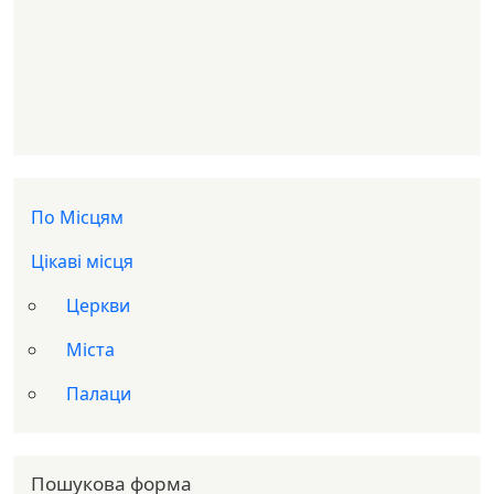
Доп меню
По Місцям
Цікаві місця
Церкви
Міста
Палаци
Пошукова форма