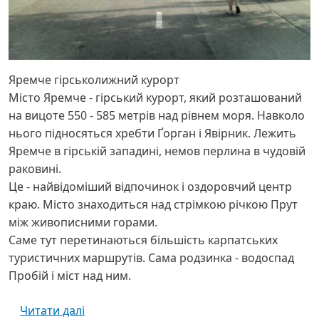
Яремче гірськолижний курорт
Місто Яремче - гірський курорт, який розташований
на вицоте 550 - 585 метрів над рівнем моря. Навколо
нього підносяться хребти Ґорган і Явірник. Лежить
Яремче в гірській западині, немов перлина в чудовій
раковині.
Це - найвідоміший відпочинок і оздоровчий центр
краю. Місто знаходиться над стрімкою річкою Прут
між живописними горами.
Саме тут перетинаються більшість карпатських
туристичних маршрутів. Сама родзинка - водоспад
Пробій і міст над ним.
про Яремче - Івано-Франківська область
Читати далі