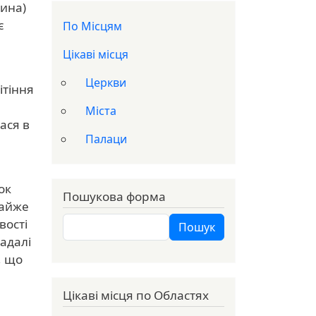
щина)
Доп меню
є
По Місцям
Цікаві місця
Церкви
ітіння
Міста
ася в
Палаци
ок
Пошукова форма
майже
Пошук
вості
Пошук
надалі
, що
Цікаві місця по Областях