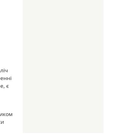
зліч
ченні
е, є
ником
ки