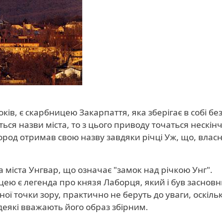
ків, є скарбницею Закарпаття, яка зберігає в собі бе
ться назви міста, то з цього приводу точаться нескін
род отримав свою назву завдяки річці Уж, що, власн
а міста Унгвар, що означає "замок над річкою Унг".
ею є легенда про князя Лаборця, який і був заснов
ної точки зору, практично не беруть до уваги, оскіль
 деякі вважають його образ збірним.