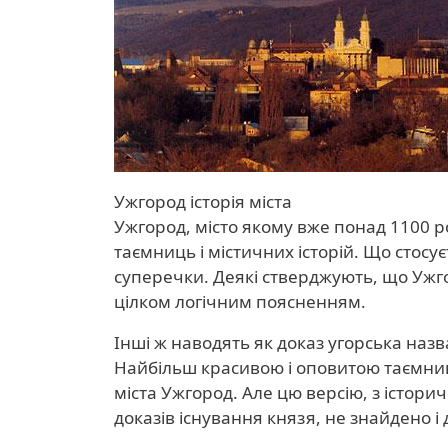
Ужгород історія міста
Ужгород, місто якому вже понад 1100 ро
таємниць і містичних історій. Що стосує
суперечки. Деякі стверджують, що Ужго
цілком логічним поясненням.
Інші ж наводять як доказ угорська назв
Найбільш красивою і оповитою таємниц
міста Ужгород. Але цю версію, з історич
доказів існування князя, не знайдено і