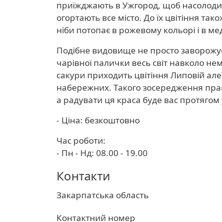
приїжджають в Ужгород, щоб насолодити
огортають все місто. До їх цвітіння тако
ніби потопає в рожевому кольорі і в м
Подібне видовище не просто заворожує,
чарівної палички весь світ навколо нем
сакури приходить цвітіння Липовій але
набережних. Такого зосередження практ
а радувати ця краса буде вас протягом у
- Ціна: безкоштовно
Час роботи:
- Пн - Нд: 08.00 - 19.00
Контакти
Область
Закарпатська область
Контактний номер