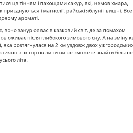
ся цвітінням і пахощами сакур, які, немов хмара,
ж приєднуються і магнолії, райські яблуні і вишні. Все
едовому ароматі.
 воно занурює вас в казковий світ, де за помахом
ов оживає після глибокого зимового сну. А на зміну к
ї, яка розтягнулася на 2 км уздовж двох ужгородськи
ично всіх сортів липи ви не зможете знайти більше 
сього літа.