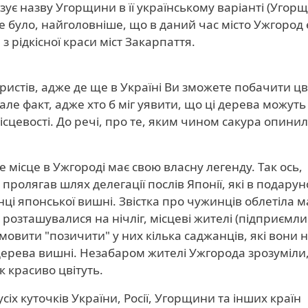
зує назву Угорщини в її українському варіанті (Угор
не було, найголовніше, що в даний час місто Ужгород 
з рідкісної краси міст Закарпаття.
уристів, адже де ще в Україні Ви зможете побачити цв
але факт, адже хто б міг уявити, що ці дерева можуть
ісцевості. До речі, про те, яким чином сакура опинил
місце в Ужгороді має свою власну легенду. Так ось,
пролягав шлях делегації послів Японії, які в подарун
ці японської вишні. Звістка про чужинців облетіла 
 розташувалися на нічліг, місцеві жителі (підприємли
 мовити "позичити" у них кілька саджанців, які вони 
 дерева вишні. Незабаром жителі Ужгорода зрозуміли
к красиво цвітуть.
усіх куточків України, Росії, Угорщини та інших країн