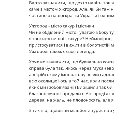
Варто зазначити, що дехто навіть пов'я
саме з містом Ужгород. Але, як би там 
частиною нашої країни України і одним 
Ужгород - місто сакур і містики
Чи не обділений місто і увагою з боку т
японської вишні - сакури? Неймовірно, 
пристосуватися і вижити в болотистій м
Ужгороді також є своя легенда.
Хочемо зауважити, що буквально кожне 
справа була так. Якось через Мукачево 
австрійському імператору везли саджан
всю околицю і ось в той час, коли посли
яких ми і зобов'язані!) Вирішили так би
благополучно і продали в Ужгороді як
дерева, на жаль, не плодоносять, але я
З тих пір, щовесни мільйони туристів з 