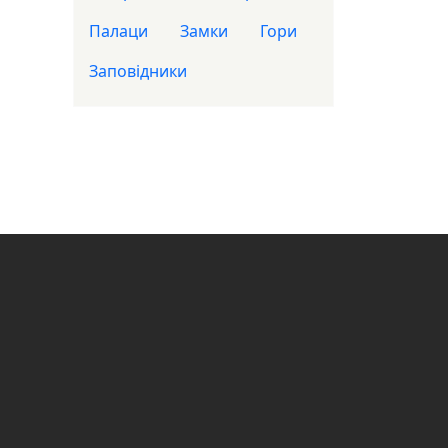
Палаци
Замки
Гори
Заповідники