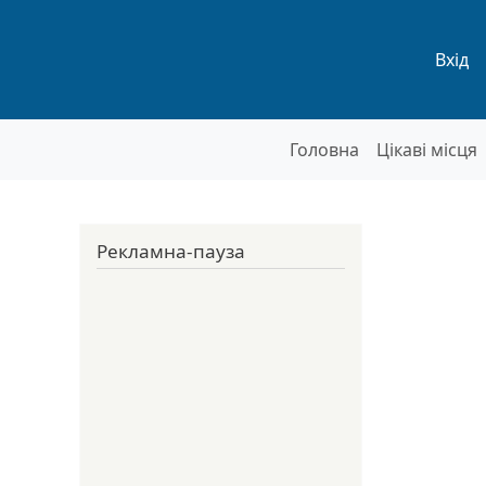
Мен
Вхід
Основна нав
Головна
Цікаві місця
Рекламна-пауза