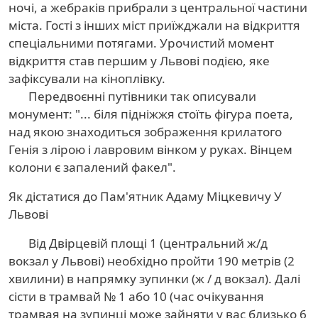
ночі, а жебраків прибрали з центральної частини
міста. Гості з інших міст приїжджали на відкриття
спеціальними потягами. Урочистий момент
відкриття став першим у Львові подією, яке
зафіксували на кіноплівку.
Передвоєнні путівники так описували
монумент: "... біля підніжжя стоїть фігура поета,
над якою знаходиться зображення крилатого
Генія з лірою і лавровим вінком у руках. Вінцем
колони є запалений факел".
Як дістатися до Пам'ятник Адаму Міцкевичу У
Львові
Від Двірцевій площі 1 (центральний ж/д
вокзал у Львові) необхідно пройти 190 метрів (2
хвилини) в напрямку зупинки (ж / д вокзал). Далі
сісти в трамвай № 1 або 10 (час очікування
трамвая на зупинці може зайняти у вас близько 6