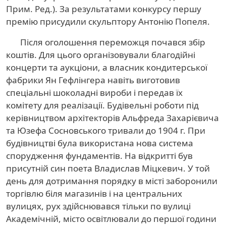
Прим. Ред.). За результатами конкурсу першу
премію присудили скульптору Антонію Попеля.
Після оголошення переможця почався збір
коштів. Для цього організовували благодійні
концерти та аукціони, а власник кондитерської
фабрики Ян Гефлінгера навіть виготовив
спеціальні шоколадні вироби і передав їх
комітету для реалізації. Будівельні роботи під
керівництвом архітекторів Альфреда Захарієвича
та Юзефа Сосновського тривали до 1904 г. При
будівництві була використана нова система
спорудження фундаментів. На відкритті був
присутній син поета Владислав Міцкевич. У той
день для дотримання порядку в місті заборонили
торгівлю біля магазинів і на центральних
вулицях, рух здійснювався тільки по вулиці
Академічній, місто освітлювали до першої години