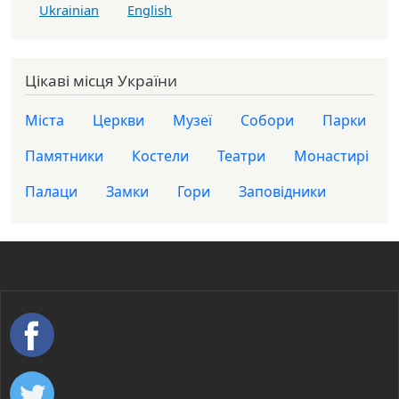
Ukrainian
English
Цікаві місця України
Міста
Церкви
Музеї
Собори
Парки
Памятники
Костели
Театри
Монастирі
Палаци
Замки
Гори
Заповідники