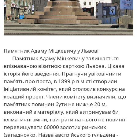
Памятник Адаму Міцкевичу у Львові
Памятник Адаму Міцкевичу залишається
впізнаваною візитною карткою Львова. Цікава
історія його зведення. Прагнучи увіковічнити
пам'ять про поета, в 1899 р в місті створили
ініціативний комітет, який оголосив конкурс на
кращий проект. Члени комітету визначили, що
пам'ятник повинен бути не нижче 20 м,
виконаний з матеріалу, який витримував би
кліматичні зміни, і витрати на нього не повинні
перевищувати 60000 золотих ринських
(западноукр. Назва австрійського гульдена -