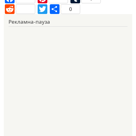
Reddit
Twitter
Share
0
Рекламна-пауза