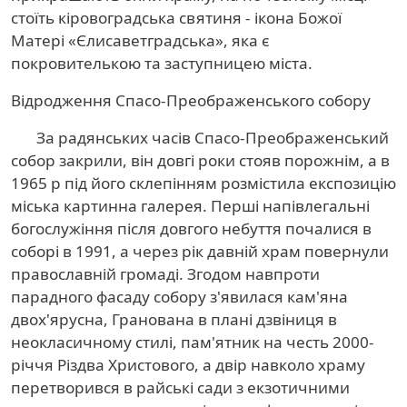
стоїть кіровоградська святиня - ікона Божої
Матері «Єлисаветградська», яка є
покровителькою та заступницею міста.
Відродження Спасо-Преображенського собору
За радянських часів Спасо-Преображенський
собор закрили, він довгі роки стояв порожнім, а в
1965 р під його склепінням розмістила експозицію
міська картинна галерея. Перші напівлегальні
богослужіння після довгого небуття почалися в
соборі в 1991, а через рік давній храм повернули
православній громаді. Згодом навпроти
парадного фасаду собору з'явилася кам'яна
двох'ярусна, Гранована в плані дзвіниця в
неокласичному стилі, пам'ятник на честь 2000-
річчя Різдва Христового, а двір навколо храму
перетворився в райські сади з екзотичними