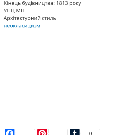
Кінець будівництва: 1813 року
УПЦ МП
Архітектурний стиль
неокласицизм
Facebook
Pinterest
Tumblr
0