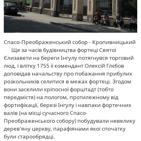
Спасо-Преображенський собор - Кропивницький
Ще за часів будівництва фортеці Святої
Єлизавети на береги Інгулу потягнувся торговий
люд, і влітку 1755 її комендант Олексій Глєбов
доповідав начальству про побажання прибулих
розкольників селитися в межах фортеці. Згодом
вони заселили кріпосної форштадт (тобто
передмістя) на пологом, протилежному від
фортифікації, березі Інгулу і навпаки фортечних
валів (на місці сучасного Спасо-
Преображенського собору) побудували невелику
дерев'яну церкву, парафіянами якої спочатку
були старообрядці.