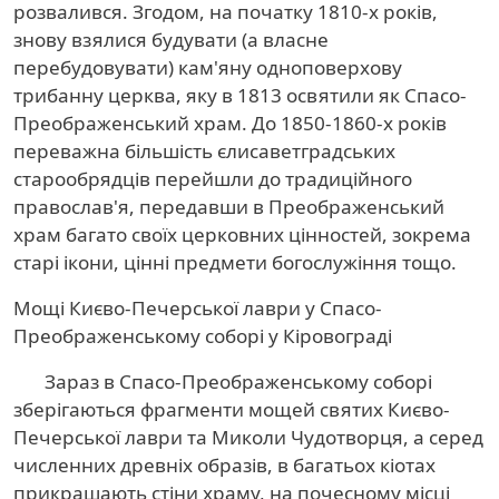
розвалився. Згодом, на початку 1810-х років,
знову взялися будувати (а власне
перебудовувати) кам'яну одноповерхову
трибанну церква, яку в 1813 освятили як Спасо-
Преображенський храм. До 1850-1860-х років
переважна більшість єлисаветградських
старообрядців перейшли до традиційного
православ'я, передавши в Преображенський
храм багато своїх церковних цінностей, зокрема
старі ікони, цінні предмети богослужіння тощо.
Мощі Києво-Печерської лаври у Спасо-
Преображенському соборі у Кіровограді
Зараз в Спасо-Преображенському соборі
зберігаються фрагменти мощей святих Києво-
Печерської лаври та Миколи Чудотворця, а серед
численних древніх образів, в багатьох кіотах
прикрашають стіни храму, на почесному місці