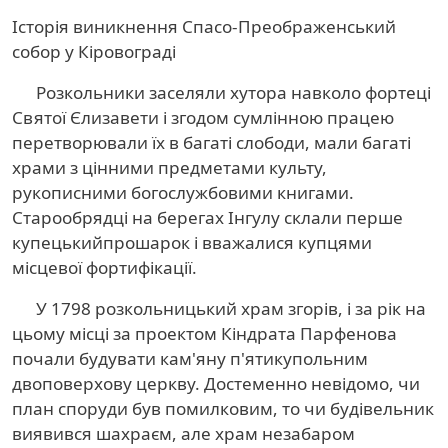
Історія виникнення Спасо-Преображенський
собор у Кіровограді
Розкольники заселяли хутора навколо фортеці
Святої Єлизавети і згодом сумлінною працею
перетворювали їх в багаті слободи, мали багаті
храми з цінними предметами культу,
рукописними богослужбовими книгами.
Старообрядці на берегах Інгулу склали перше
купецькийпрошарок і вважалися купцями
місцевої фортифікації.
У 1798 розкольницький храм згорів, і за рік на
цьому місці за проектом Кіндрата Парфенова
почали будувати кам'яну п'ятикупольним
двоповерхову церкву. Достеменно невідомо, чи
план споруди був помилковим, то чи будівельник
виявився шахраєм, але храм незабаром