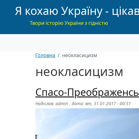
Я кохаю Україну - цікав
Твори історію України з гідністю
Головна
неокласицизм
неокласицизм
Спасо-Преображенсь
Надіслав:
admin
, дата:
вт, 31.01.2017 - 00:51