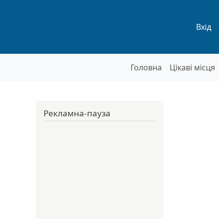
Мен
Вхід
Основна нав
Головна
Цікаві місця
Рекламна-пауза