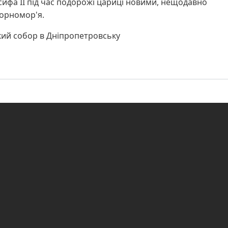
сифа ІІ під час подорожі цариці новими, нещодавно
орномор'я.
ий собор в Дніпропетровську
 кафедральний собор - Дніпро