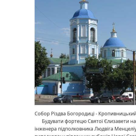
Собор Різдва Богородиці - Кропивницьки
Будувати фортецю Святої Єлизавети на в
інженера підполковника Людвіга Менцеліу