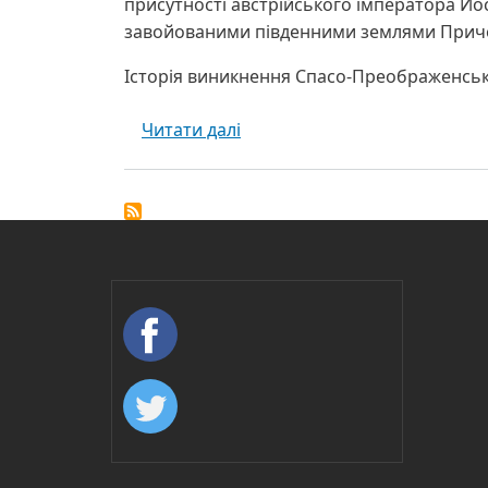
присутності австрійського імператора Йо
завойованими південними землями Прич
Історія виникнення Спасо-Преображенськ
про Спасо-Преображенський
Читати далі