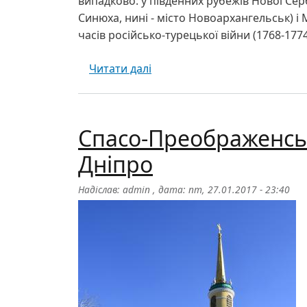
випадково: у південних рубежів Нової Серб
Синюха, нині - місто Новоархангельськ) і
часів російсько-турецької війни (1768-1774
про Собор Різдва Богородиц
Читати далі
Спасо-Преображенсь
Дніпро
Надіслав:
admin
, дата:
пт, 27.01.2017 - 23:40