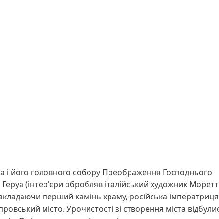
а і його головного собору Преображення Господнього
Геруа (інтер'єри обробляв італійський художник Моретті
 закладаючи перший камінь храму, російська імператриця
ровський місто. Урочистості зі створення міста відбули