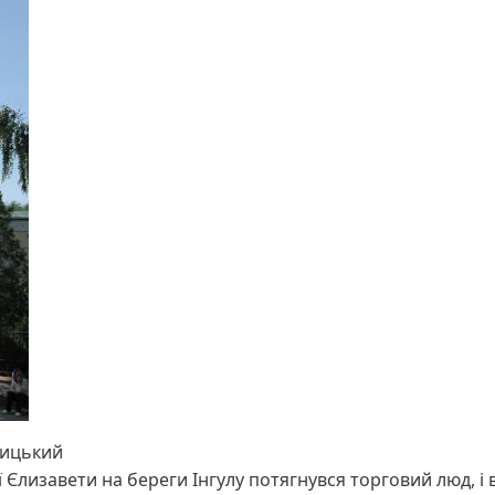
ницький
лизавети на береги Інгулу потягнувся торговий люд, і в