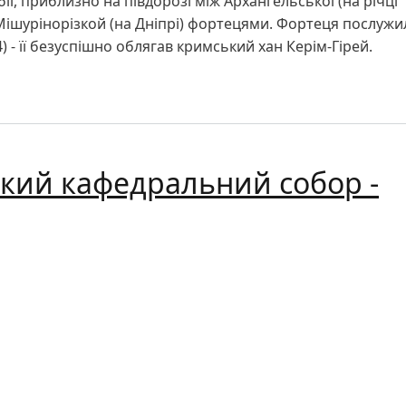
ії, приблизно на півдорозі між Архангельської (на річці
 Мішурінорізкой (на Дніпрі) фортецями. Фортеця послужи
) - її безуспішно облягав кримський хан Керім-Гірей.
і - Кропивницький
кий кафедральний собор -