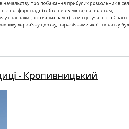
дав начальству про побажання прибулих розкольників се
ріпосної форштадт (тобто передмістя) на пологом,
улу і навпаки фортечних валів (на місці сучасного Спасо-
елику дерев'яну церкву, парафіянами якої спочатку бу
 собор - Кропивницький
диці - Кропивницький