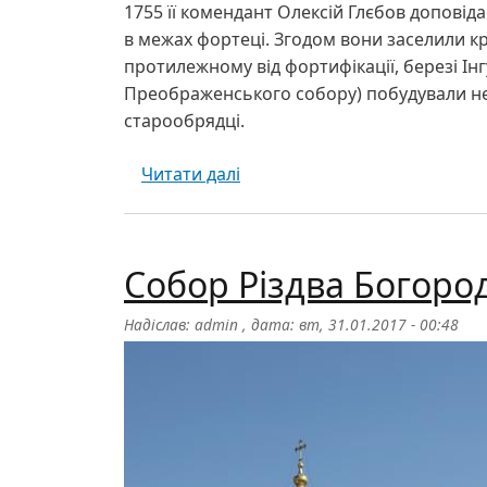
1755 її комендант Олексій Глєбов допові
в межах фортеці. Згодом вони заселили к
протилежному від фортифікації, березі Інг
Преображенського собору) побудували нев
старообрядці.
про Спасо-Преображенський
Читати далі
Собор Різдва Богоро
Надіслав:
admin
, дата:
вт, 31.01.2017 - 00:48