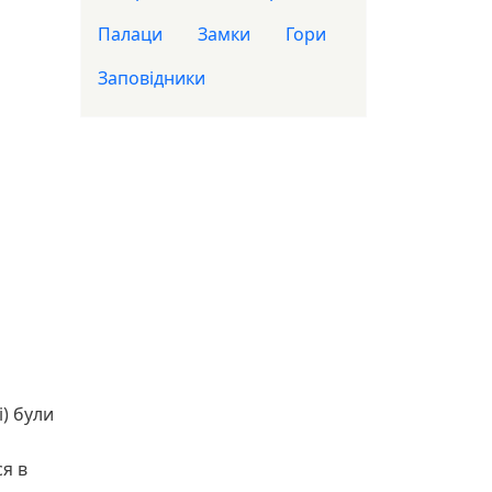
Палаци
Замки
Гори
Заповідники
) були
ся в