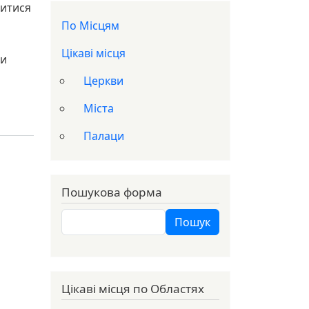
литися
Доп меню
По Місцям
Цікаві місця
ли
Церкви
Міста
Палаци
Пошукова форма
Пошук
Пошук
Цікаві місця по Областях