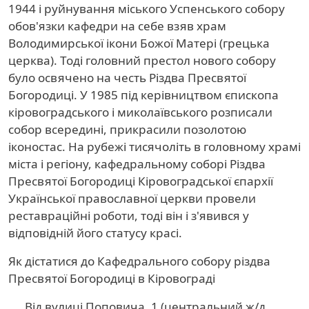
1944 і руйнування міського Успенського собору
обов'язки кафедри на себе взяв храм
Володимирської ікони Божої Матері (грецька
церква). Тоді головний престол нового собору
було освячено на честь Різдва Пресвятої
Богородиці. У 1985 під керівництвом єпископа
кіровоградського і миколаївського розписали
собор всередині, прикрасили позолотою
іконостас. На рубежі тисячоліть в головному храмі
міста і регіону, кафедральному соборі Різдва
Пресвятої Богородиці Кіровоградської єпархії
Української православної церкви провели
реставраційні роботи, тоді він і з'явився у
відповідній його статусу красі.
Як дістатися до Кафедрального собору різдва
Пресвятої Богородиці в Кіровограді
Від вулиці Поповича, 1 (центральний ж/д