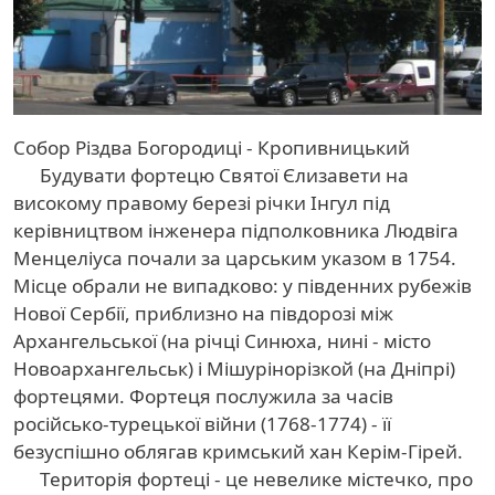
Собор Різдва Богородиці - Кропивницький
Будувати фортецю Святої Єлизавети на
високому правому березі річки Інгул під
керівництвом інженера підполковника Людвіга
Менцеліуса почали за царським указом в 1754.
Місце обрали не випадково: у південних рубежів
Нової Сербії, приблизно на півдорозі між
Архангельської (на річці Синюха, нині - місто
Новоархангельськ) і Мішурінорізкой (на Дніпрі)
фортецями. Фортеця послужила за часів
російсько-турецької війни (1768-1774) - її
безуспішно облягав кримський хан Керім-Гірей.
Територія фортеці - це невелике містечко, про