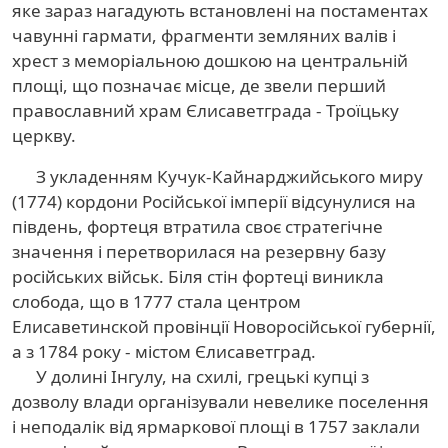
яке зараз нагадують встановлені на постаментах
чавунні гармати, фрагменти земляних валів і
хрест з меморіальною дошкою на центральній
площі, що позначає місце, де звели перший
православний храм Єлисаветграда - Троїцьку
церкву.
З укладенням Кучук-Кайнарджийського миру
(1774) кордони Російської імперії відсунулися на
південь, фортеця втратила своє стратегічне
значення і перетворилася на резервну базу
російських військ. Біля стін фортеці виникла
слобода, що в 1777 стала центром
Елисаветинской провінції Новоросійської губернії,
а з 1784 року - містом Єлисаветград.
У долині Інгулу, на схилі, грецькі купці з
дозволу влади організували невелике поселення
і неподалік від ярмаркової площі в 1757 заклали