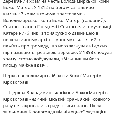
дерев'яний храм на честь Володимирської ікони
Божої Матері. У 1812 на його місці з'явився
кам'яний храм з трьома престолами -
Володимирської ікони Божої Матері (головний),
Святого Іоанна Предтечі і Святої великомучениці
Катерини (бічні) і з триярусною дзвіницею в
неокласичному архітектурному стилі, який в
пам'ять про громаду, що його заснувала і до сих
пір називають грецькою церквою. У 1898 споруда
храму істотно добудували, збільшивши його
площу майже вдвічі.
Церква володимирській ікони Божої Матері у
Кіровограді
Церква Володимирської ікони Божої Матері в
Кіровограді - єдиний міський храм, який жодного
разу не закривали за радянських часів. Після
звільнення Кіровограда від німецької окупації в