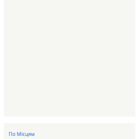
Доп меню
По Місцям