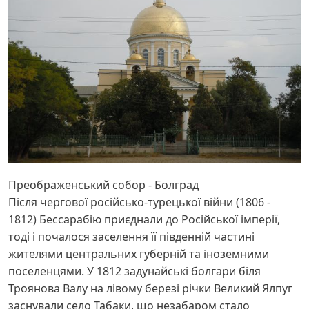
Преображенський собор - Болград
Після чергової російсько-турецької війни (1806 -
1812) Бессарабію приєднали до Російської імперії,
тоді і почалося заселення її південній частині
жителями центральних губерній та іноземними
поселенцями. У 1812 задунайські болгари біля
Троянова Валу на лівому березі річки Великий Ялпуг
заснували село Табаки, що незабаром стало