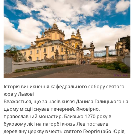
Історія виникнення кафедрального собору святого
юра у Львові
Вважається, що за часів князя Данила Галицького на
цьому місці існував печерний, ймовірно,
православний монастир. Близько 1270 року в
буковому лісі на пагорбі князь Лев поставив
дерев'яну церкву в честь святого Георгія (або Юрія,