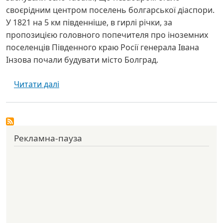
своєрідним центром поселень болгарської діаспори.
У 1821 на 5 км південніше, в гирлі річки, за
пропозицією головного попечителя про іноземних
поселенців Південного краю Росії генерала Івана
Інзова почали будувати місто Болград.
про Преображенський собор - Болград
Читати далі
Рекламна-пауза