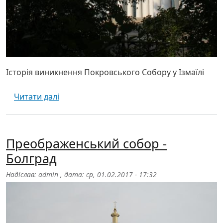
Історія виникнення Покровського Собору у Ізмаїлі
про Свято-Покровський собор - Ізмаіл
Читати далі
Преображенський собор -
Болград
Надіслав:
admin
, дата:
ср, 01.02.2017 - 17:32