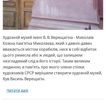
Художній музей імені В. В. Верещагіна - Миколаїв
Кожна пам'ятка Миколаєва, який з давніх-давен
вважається містом корабелів, несе в собі відбиток
цього ремесла або ж людей, що залишили
незгладимий слід в його історії. Таким великим
людиною, в пам'ять про якого члени спілки
художників СРСР вирішили створити художній музей,
був Василь Верещагін.
про Художній музей імені В. В. Верещагіна
Читати далі