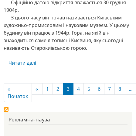
Офіційно датою відкриття вважається 30 грудня
1904р.
З цього часу він почав називається Київським
художньо-промисловим і науковим музеєм. У цьому
будинку він працює з 1944р. Гора, на якій він
знаходиться саме літописні Києвиця, яку сьогодні
називають Старокиївською горою.
про Національний музей історії України - 
Читати далі
Розбивка на сторінки
Попередня сторінка
«
‹‹
1
2
3
4
5
6
7
8
…
Перша сторінка
Початок
Рекламна-пауза