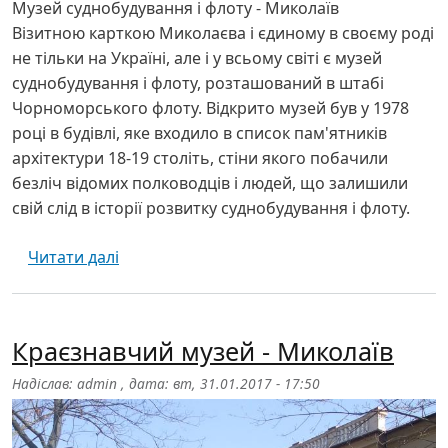
Музей суднобудування і флоту - Миколаїв
Візитною карткою Миколаєва і єдиному в своєму роді
не тільки на Україні, але і у всьому світі є музей
суднобудування і флоту, розташований в штабі
Чорноморського флоту. Відкрито музей був у 1978
році в будівлі, яке входило в список пам'ятників
архітектури 18-19 століть, стіни якого побачили
безліч відомих полководців і людей, що залишили
свій слід в історії розвитку суднобудування і флоту.
про Музей суднобудування і флоту - Мико
Читати далі
Краєзнавчий музей - Миколаїв
Надіслав:
admin
, дата:
вт, 31.01.2017 - 17:50