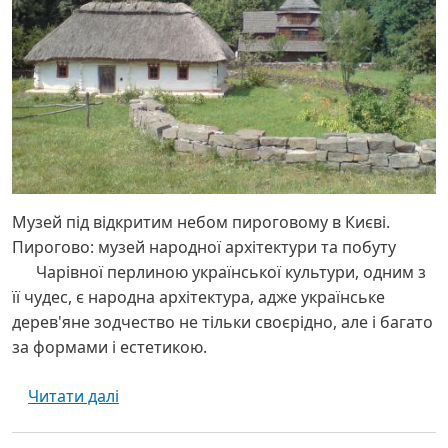
Музей під відкритим небом пироговому в Києві.
Пирогово: музей народної архітектури та побуту
Чарівної перлиною української культури, одним з
її чудес, є народна архітектура, адже українське
дерев'яне зодчество не тільки своєрідно, але і багато
за формами і естетикою.
про Національний музей народної архітек
Читати далі